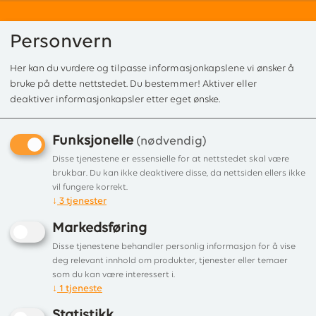
Personvern
Her kan du vurdere og tilpasse informasjonkapslene vi ønsker å
0
bruke på dette nettstedet. Du bestemmer! Aktiver eller
deaktiver informasjonkapsler etter eget ønske.
Funksjonelle
Forside
/
Produkter
/ Utepeis ved
(nødvendig)
Disse tjenestene er essensielle for at nettstedet skal være
Viser 4 produkter
brukbar. Du kan ikke deaktivere disse, da nettsiden ellers ikke
vil fungere korrekt.
↓
3
tjenester
Liste
Filter
Markedsføring
Disse tjenestene behandler personlig informasjon for å vise
deg relevant innhold om produkter, tjenester eller temaer
som du kan være interessert i.
↓
1
tjeneste
Statistikk