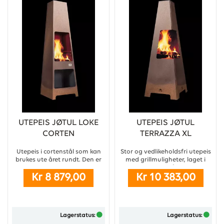
UTEPEIS JØTUL LOKE
UTEPEIS JØTUL
CORTEN
TERRAZZA XL
Utepeis i cortenstål som kan
Stor og vedlikeholdsfri utepeis
brukes ute året rundt. Den er
med grillmuligheter, laget i
utformet i vedlikeholdsfritt
cortenstål. ...
Kr 8 879,00
Kr 10 383,00
cortenstål, som gir en rustet
og røff overflate
...
Lagerstatus:
Lagerstatus: