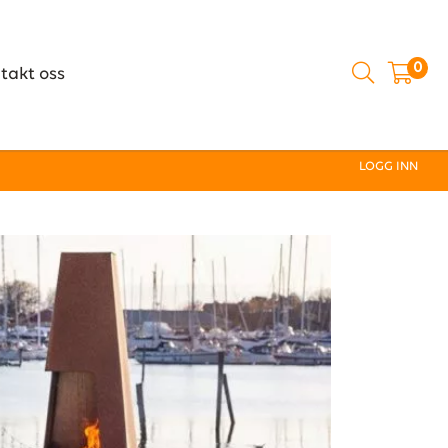
0
takt oss
LOGG INN