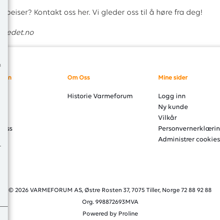
tepeiser? Kontakt oss
her
. Vi gleder oss til å høre fra deg!
dstedet.no
m
sjon
Om Oss
Mine sider
er
Historie Varmeforum
Logg inn
åd
Ny kunde
ng
Vilkår
 oss
Personvernerklæri
Administrer cookies
© 2026 VARMEFORUM AS, Østre Rosten 37, 7075 Tiller, Norge 72 88 92 88
Org. 998872693MVA
Powered by Proline