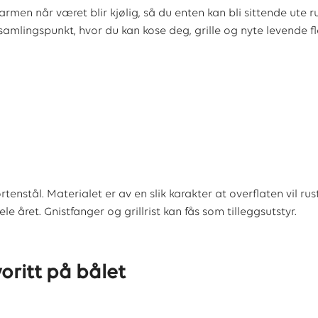
armen når været blir kjølig, så du enten kan bli sittende ut
ig samlingspunkt, hvor du kan kose deg, grille og nyte levende 
ortenstål. Materialet er av en slik karakter at overflaten vil ru
le året. Gnistfanger og grillrist kan fås som tilleggsutstyr.
oritt på bålet