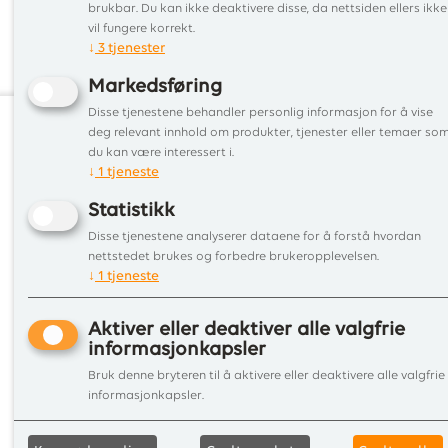
brukbar. Du kan ikke deaktivere disse, da nettsiden ellers ikke
Ønsker du å høre mer om våre u
vil fungere korrekt.
↓
3
tjenester
Foto og tekst hentet fra www.il
Markedsføring
Disse tjenestene behandler personlig informasjon for å vise
deg relevant innhold om produkter, tjenester eller temaer so
du kan være interessert i.
Informa
↓
1
tjeneste
Tjenest
Statistikk
Tips&r
Disse tjenestene analyserer dataene for å forstå hvordan
Befari
nettstedet brukes og forbedre brukeropplevelsen.
Kontakt
↓
1
tjeneste
Aktiver eller deaktiver alle valgfrie
informasjonkapsler
Bruk denne bryteren til å aktivere eller deaktivere alle valgfrie
informasjonkapsler.