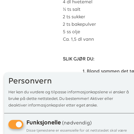
4 dl hvetemel
½ ts salt
2 ts sukker
2 ts bakepulver
5 ss olje
Ca. 1,5 dl vann
SLIK GJØR DU:
Bland sammen det tø
Tilsett olje og vann og
Personvern
Ha litt olje rundt dei
Her kan du vurdere og tilpasse informasjonkapslene vi ønsker å
deigen rundt pinnene 
bruke på dette nettstedet. Du bestemmer! Aktiver eller
deaktiver informasjonkapsler etter eget ønske.
Funksjonelle
(nødvendig)
Disse tjenestene er essensielle for at nettstedet skal være