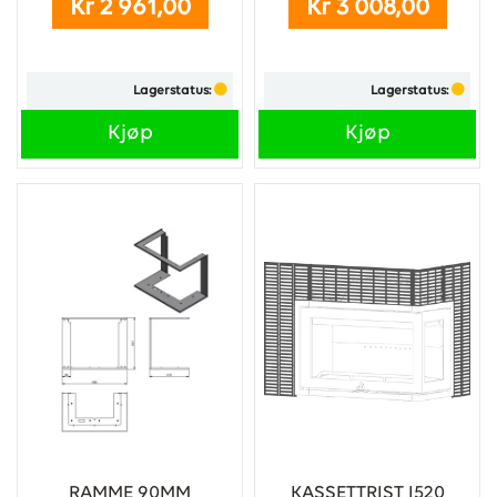
Kr 2 961,00
Kr 3 008,00
Lagerstatus:
Lagerstatus:
Kjøp
Kjøp
RAMME 90MM
KASSETTRIST I520