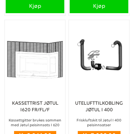
Kjøp
Kjøp
KASSETTRIST JØTUL
UTELUFTTILKOBLING
I620 FR/FL/F
JØTUL I 400
Kassettgitter brukes sammen
Friskluftskit til Jøtul I 400
med Jøtul peisinnsats I 620
peisinnsatser
F/FL/FR/FRL ...
...