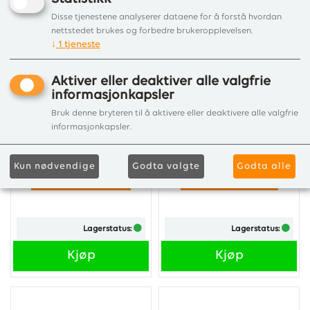
Disse tjenestene analyserer dataene for å forstå hvordan
nettstedet brukes og forbedre brukeropplevelsen.
↓
1
tjeneste
Aktiver eller deaktiver alle valgfrie
informasjonkapsler
SCAN 5103 RAMME
GITTER TOPP/BUNN
Bruk denne bryteren til å aktivere eller deaktivere alle valgfrie
90 GR FR/FL
JØTUL I 400
informasjonkapsler.
Kun nødvendige
Godta valgte
Godta alle
Kr 2 060,00
Kr 2 530,00
Lagerstatus:
Lagerstatus:
Kjøp
Kjøp