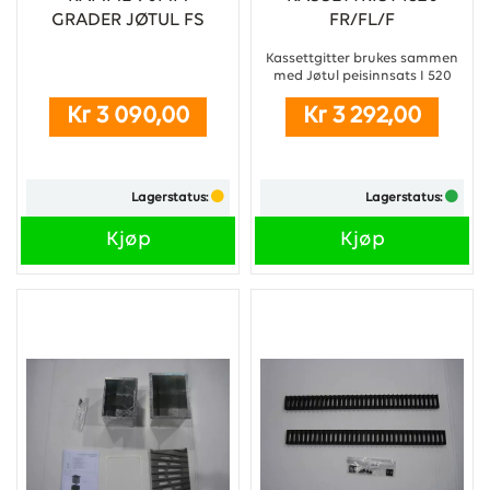
GRADER JØTUL FS
FR/FL/F
320 FRL
Kassettgitter brukes sammen
med Jøtul peisinnsats I 520
F/FL/FR/FRL ...
Kr 3 090,00
Kr 3 292,00
Lagerstatus:
Lagerstatus:
Kjøp
Kjøp