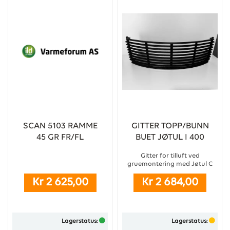
SCAN 5103 RAMME
GITTER TOPP/BUNN
45 GR FR/FL
BUET JØTUL I 400
Gitter for tilluft ved
gruemontering med Jøtul C
400, buet utgave. ...
Kr 2 625,00
Kr 2 684,00
Lagerstatus:
Lagerstatus: