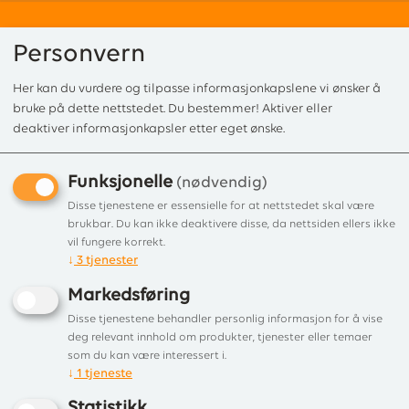
Personvern
Her kan du vurdere og tilpasse informasjonkapslene vi ønsker å
0
bruke på dette nettstedet. Du bestemmer! Aktiver eller
deaktiver informasjonkapsler etter eget ønske.
Funksjonelle
Forside
/
Produkter
/
Peis og innsatser
/ Tilleggsutstyr
(nødvendig)
Disse tjenestene er essensielle for at nettstedet skal være
Viser 14 produkter
brukbar. Du kan ikke deaktivere disse, da nettsiden ellers ikke
vil fungere korrekt.
↓
3
tjenester
Liste
Filter
Markedsføring
Disse tjenestene behandler personlig informasjon for å vise
deg relevant innhold om produkter, tjenester eller temaer
som du kan være interessert i.
↓
1
tjeneste
Statistikk