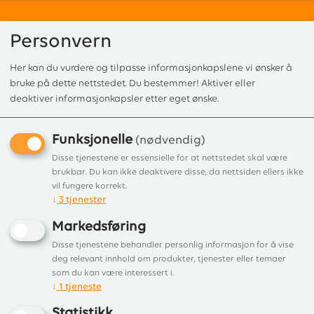
Personvern
Her kan du vurdere og tilpasse informasjonkapslene vi ønsker å
0
bruke på dette nettstedet. Du bestemmer! Aktiver eller
deaktiver informasjonkapsler etter eget ønske.
Funksjonelle
Min side
(nødvendig)
Disse tjenestene er essensielle for at nettstedet skal være
brukbar. Du kan ikke deaktivere disse, da nettsiden ellers ikke
Registrer deg.
vil fungere korrekt.
↓
3
tjenester
Markedsføring
Disse tjenestene behandler personlig informasjon for å vise
Epost
deg relevant innhold om produkter, tjenester eller temaer
som du kan være interessert i.
↓
1
tjeneste
Statistikk