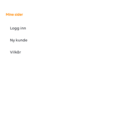
Mine sider
Logg inn
Ny kunde
Vilkår
Personvernerklæring
Administrer cookies
© 2026 VARMEFORUM AS, Østre Rosten 37, 7075 Tiller, Norge 72
88 92 88
Org. 998872693MVA