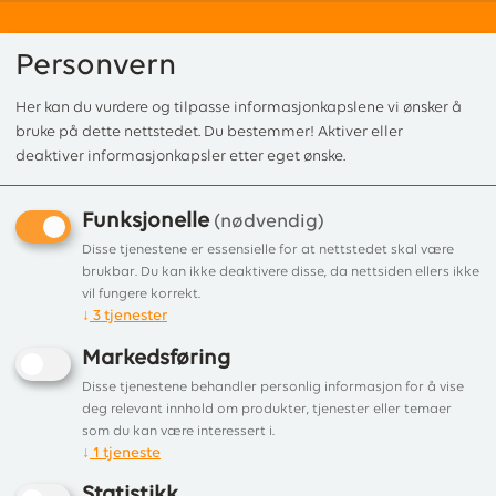
Personvern
Her kan du vurdere og tilpasse informasjonkapslene vi ønsker å
0
bruke på dette nettstedet. Du bestemmer! Aktiver eller
deaktiver informasjonkapsler etter eget ønske.
Funksjonelle
Forside
/
Produkter
/
Ovnsrør
/ Ø 200
(nødvendig)
Disse tjenestene er essensielle for at nettstedet skal være
Viser 3 produkter
brukbar. Du kan ikke deaktivere disse, da nettsiden ellers ikke
vil fungere korrekt.
↓
3
tjenester
Liste
Filter
Markedsføring
Disse tjenestene behandler personlig informasjon for å vise
deg relevant innhold om produkter, tjenester eller temaer
som du kan være interessert i.
↓
1
tjeneste
Statistikk