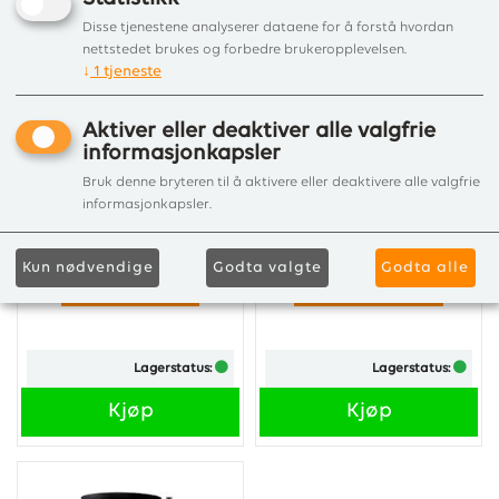
Disse tjenestene analyserer dataene for å forstå hvordan
nettstedet brukes og forbedre brukeropplevelsen.
↓
1
tjeneste
Aktiver eller deaktiver alle valgfrie
informasjonkapsler
OVNSRØR Ø200-200
OVNSRØR Ø200-330
Bruk denne bryteren til å aktivere eller deaktivere alle valgfrie
RETT MATT SORT
RETT MATT SORT
informasjonkapsler.
EMALJE 2,3
EMALJE 2,3
Ovnsrør til peis eller vedovn. ...
Ovnsrør til peis eller vedovn. ...
Kun nødvendige
Godta valgte
Godta alle
Kr 882,00
Kr 1 137,00
Lagerstatus:
Lagerstatus:
Kjøp
Kjøp