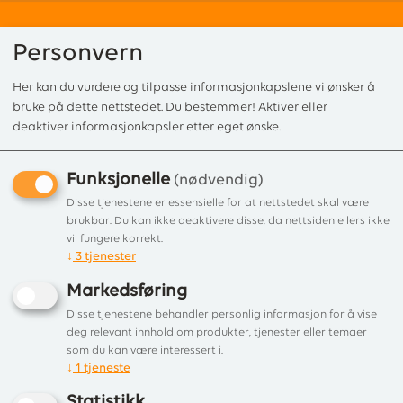
Personvern
Her kan du vurdere og tilpasse informasjonkapslene vi ønsker å
0
bruke på dette nettstedet. Du bestemmer! Aktiver eller
deaktiver informasjonkapsler etter eget ønske.
Funksjonelle
Forside
/
Produkter
/
Tilbehør
/ Sikkerhetsgrinder
(nødvendig)
Disse tjenestene er essensielle for at nettstedet skal være
Viser 2 produkter
brukbar. Du kan ikke deaktivere disse, da nettsiden ellers ikke
vil fungere korrekt.
↓
3
tjenester
Liste
Filter
Markedsføring
Disse tjenestene behandler personlig informasjon for å vise
deg relevant innhold om produkter, tjenester eller temaer
som du kan være interessert i.
↓
1
tjeneste
Statistikk