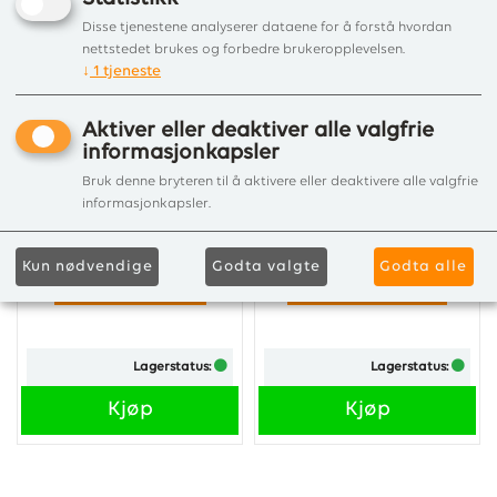
Disse tjenestene analyserer dataene for å forstå hvordan
nettstedet brukes og forbedre brukeropplevelsen.
↓
1
tjeneste
Aktiver eller deaktiver alle valgfrie
informasjonkapsler
SIKKERHETSGRIND
SIKKERHETSGRIND
Bruk denne bryteren til å aktivere eller deaktivere alle valgfrie
XL 70,5 CM X 278 CM
XXL - 70,5 X 350 CM
informasjonkapsler.
Med en sikkerhetsgrind kan du
Med en sikkerhetsgrind kan du
sørge for at barnet ikke
sørge for at barnet ikke
kommer
kommer
Kun nødvendige
Godta valgte
Godta alle
Kr 3 723,00
Kr 4 004,00
for nær vedovnen eller peisen.
for nær vedovnen eller peisen.
Mål 90 cm x 278 cm ...
Mål 90 cm x 350 cm ...
Lagerstatus:
Lagerstatus:
Kjøp
Kjøp