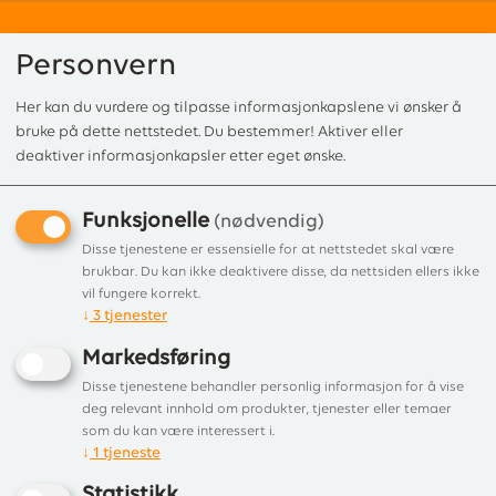
Personvern
Her kan du vurdere og tilpasse informasjonkapslene vi ønsker å
0
bruke på dette nettstedet. Du bestemmer! Aktiver eller
deaktiver informasjonkapsler etter eget ønske.
Funksjonelle
Forside
/
Produkter
/
Gasspeiser
/ Avgassdeler
(nødvendig)
Disse tjenestene er essensielle for at nettstedet skal være
Ingen produkter funnet
brukbar. Du kan ikke deaktivere disse, da nettsiden ellers ikke
vil fungere korrekt.
↓
3
tjenester
Liste
Filter
Markedsføring
Disse tjenestene behandler personlig informasjon for å vise
deg relevant innhold om produkter, tjenester eller temaer
som du kan være interessert i.
↓
1
tjeneste
Statistikk