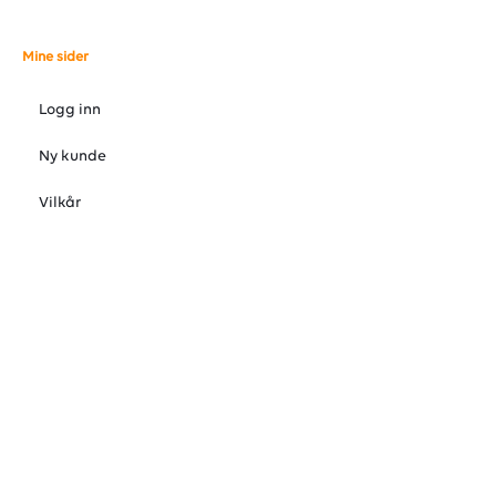
Mine sider
Logg inn
Ny kunde
Vilkår
Personvernerklæring
Administrer cookies
© 2026 VARMEFORUM AS, Østre Rosten 37, 7075 Tiller, Norge 72
88 92 88
Org. 998872693MVA