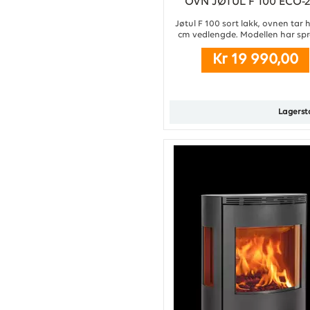
OVN JØTUL F 100 ECO-2
BP M/SPROSSER
Jøtul F 100 sort lakk, ovnen tar 
cm vedlengde. Modellen har spr
dør. ...
Kr 19 990,00
Lagerst
Kjøp