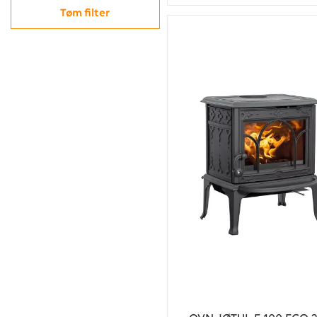
Tøm filter
Kjøp