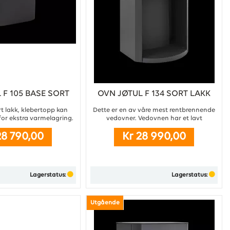
 F 105 BASE SORT
OVN JØTUL F 134 SORT LAKK
LAKK
rt lakk, klebertopp kan
Dette er en av våre mest rentbrennende
for ekstra varmelagring.
vedovner. Vedovnen har et lavt
...
vedforbruk som gir god fyringsøkonomi,
28 790,00
Kr 28 990,00
samt mulighet for friskluftstilkobling for
optimal varme i lavenergihus. ...
Lagerstatus:
Lagerstatus:
Kjøp
Utgående
Kjøp