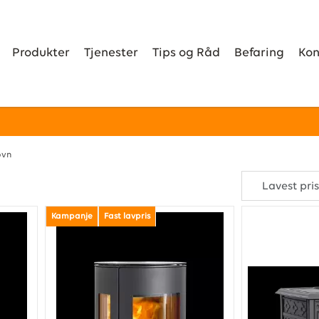
Produkter
Tjenester
Tips og Råd
Befaring
Kon
ovn
Kampanje
Fast lavpris