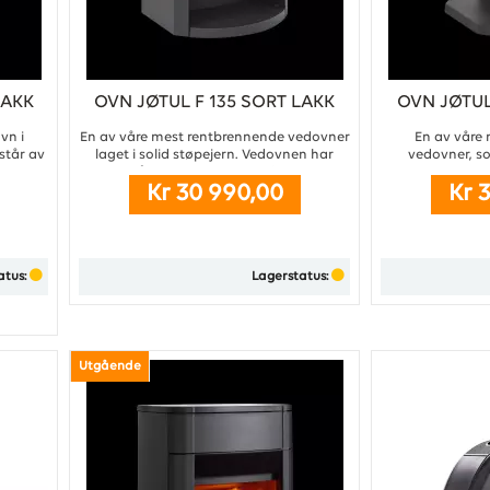
LAKK
OVN JØTUL F 135 SORT LAKK
OVN JØTUL
vn i
En av våre mest rentbrennende vedovner
En av våre
står av
laget i solid støpejern. Vedovnen har
vedovner, so
en et
glass på tre sider, som gjør flammene
lavenergihus, 
Kr 30 990,00
Kr 
 egnet
synlige fra flere vinkler. ...
fungere optim
.
atus:
Lagerstatus:
Kjøp
Utgående