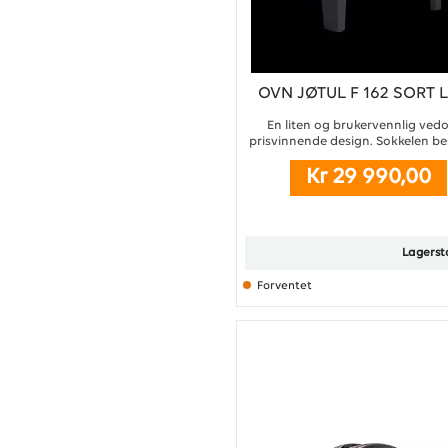
OVN JØTUL F 162 SORT 
En liten og brukervennlig vedo
prisvinnende design. Sokkelen be
tre stødige ben, som gir vedovn
Kr 29 990,00
stramt og luftig uttrykk. Perfekt
for små rom og leiligheter. ..
Lagerst
Forventet
Kjøp