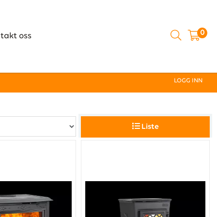
0
takt oss
LOGG INN
Liste