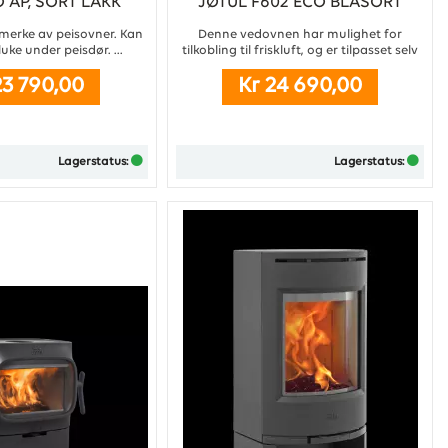
O AP, SORT LAKK
JØTUL F602 ECO BLÅSORT
EMALJE, LAGERSALG
 merke av peisovner. Kan
Denne vedovnen har mulighet for
uke under peisdør. ...
tilkobling til friskluft, og er tilpasset selv
de mest krevende moderne hjem. Som
23 790,00
Kr 24 690,00
standard leveres den med en høyeffektiv
kokeplate, og kan i tillegg utstyres med
en mindre kokeplate. Vedovnen er også
utstyrt med luftspyling som bidrar til å
holde glasset rent. ...
Lagerstatus:
Lagerstatus:
Kjøp
Kjøp