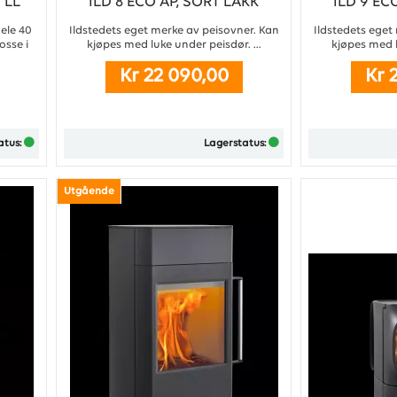
 LL
ILD 8 ECO AP, SORT LAKK
ILD 9 EC
hele 40
Ildstedets eget merke av peisovner. Kan
Ildstedets eget
osse i
kjøpes med luke under peisdør. ...
kjøpes med l
Kr 22 090,00
Kr 
atus:
Lagerstatus:
Utgående
Kjøp