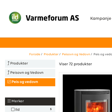
Kampanje
Forside
/
Produkter
/
Peisovn og Vedovn
/ Peis og ved
Produkter
Viser 72 produkter
Peisovn og Vedovn
Peis og vedovn
Merker
5
Ild