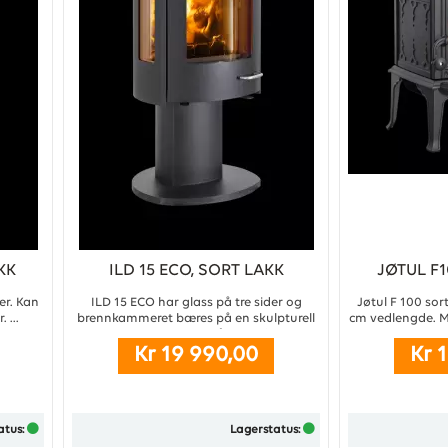
KK
ILD 15 ECO, SORT LAKK
JØTUL F1
S
er. Kan
ILD 15 ECO har glass på tre sider og
Jøtul F 100 sor
 ...
brennkammeret bæres på en skulpturell
cm vedlengde. Mo
søyle. Dette kommer til å bli en favoritt i
Kr 19 990,00
Kr 
stua, med sine svært gode
varmeegenskaper og intuitive bruk.
...
atus:
Lagerstatus: