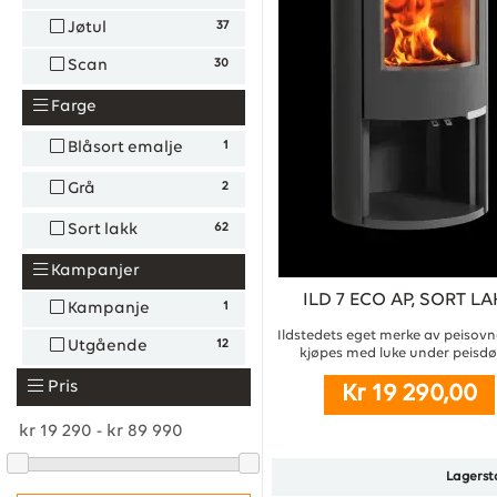
37
Jøtul
30
Scan
Farge
1
Blåsort emalje
2
Grå
62
Sort lakk
Kampanjer
ILD 7 ECO AP, SORT LA
1
Kampanje
Ildstedets eget merke av peisovn
12
Utgående
kjøpes med luke under peisdør.
Pris
Kr 19 290,00
Lagerst