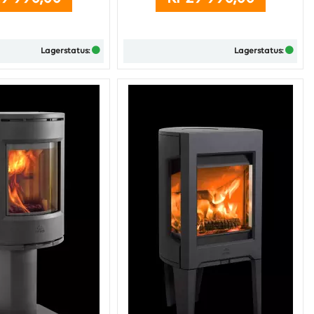
e og opptenning. ...
Lagerstatus:
Lagerstatus:
Kjøp
Kjøp