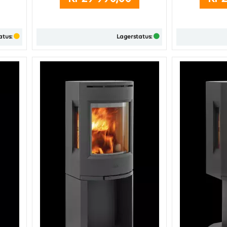
optimal varm
atus:
Lagerstatus:
Kjøp