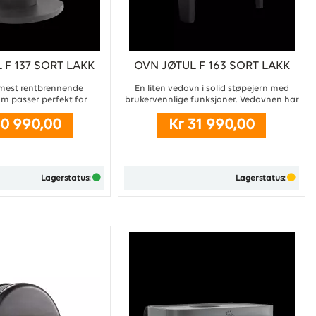
 F 137 SORT LAKK
OVN JØTUL F 163 SORT LAKK
 mest rentbrennende
En liten vedovn i solid støpejern med
m passer perfekt for
brukervennlige funksjoner. Vedovnen har
da den er utviklet for å
luftspyling og spesialglass med coating
30 990,00
Kr 31 990,00
alt på lav effekt. ...
på sidene, som bidrar til at de holder seg
renere, og gir godt innsyn til flammene
fra flere sider i rommet. ...
Lagerstatus:
Lagerstatus:
Kjøp
Kjøp