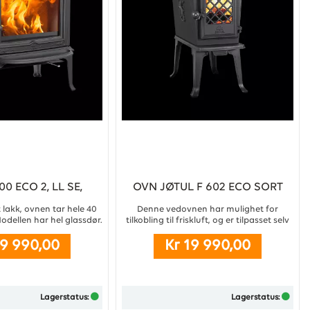
00 ECO 2, LL SE,
OVN JØTUL F 602 ECO SORT
ORT LAKK
LAKK
t lakk, ovnen tar hele 40
Denne vedovnen har mulighet for
dellen har hel glassdør.
tilkobling til friskluft, og er tilpasset selv
...
de mest krevende moderne hjem. Som
19 990,00
Kr 19 990,00
standard leveres den med en høyeffektiv
kokeplate, og kan i tillegg utstyres med
en mindre kokeplate. Vedovnen er også
utstyrt med luftspyling som bidrar til å
holde glasset rent. ...
Lagerstatus:
Lagerstatus: