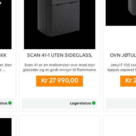
AKK
SCAN 41-1 UTEN SIDEGLASS,
OVN JØTUL
SORT LAKK
er. Kan
Scan 41 er en mellomstor ovn med stor
Jøtul F 105 so
 ...
glassdør og et godt innsyn til flammene.
kjøpes separat 
Scan 41-1 leveres uten sideglass.
Kr 27 990,00
Kr 
Stort aluminiumshåndtak
Forberedt for lukket forbrenning
Minimalistisk design ...
atus:
Lagerstatus:
Kjøp