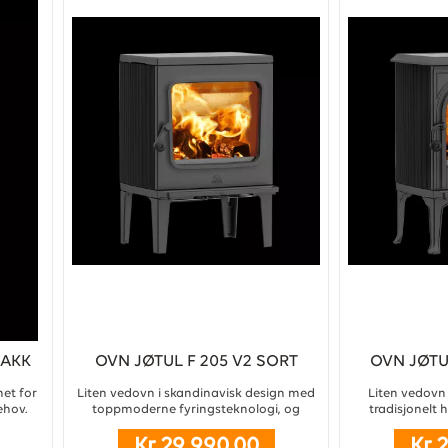
LAKK
OVN JØTUL F 205 V2 SORT
OVN JØTU
LAKK
et for
Liten vedovn i skandinavisk design med
Liten vedovn 
ehov.
toppmoderne fyringsteknologi, og
tradisjonelt
rn, med
bærekraftige materialer. En kompakt
fyringsteknologi
Kr 29 990,00
Kr 
 ...
vedovn med naturlig og lett uttrykk. ...
du enkelt me