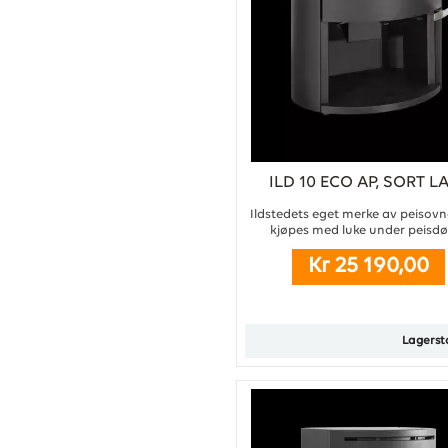
ILD 10 ECO AP, SORT L
Ildstedets eget merke av peisovn
kjøpes med luke under peisdør.
Kr 25 190,00
Lagerst
Kjøp