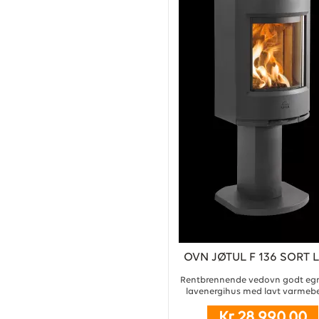
OVN JØTUL F 136 SORT 
Rentbrennende vedovn godt egn
lavenergihus med lavt varmeb
Vedovnen er laget i solid støpeje
Kr 28 990,00
et stilrent og moderne uttrykk.