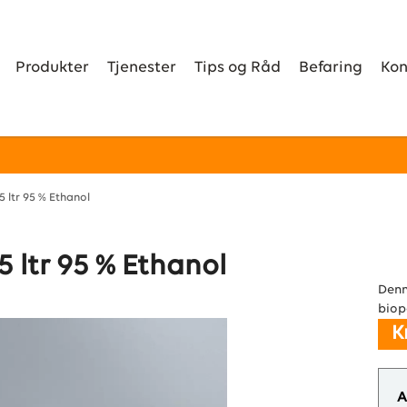
Produkter
Tjenester
Tips og Råd
Befaring
Kon
5 ltr 95 % Ethanol
5 ltr 95 % Ethanol
Denn
biop
K
A