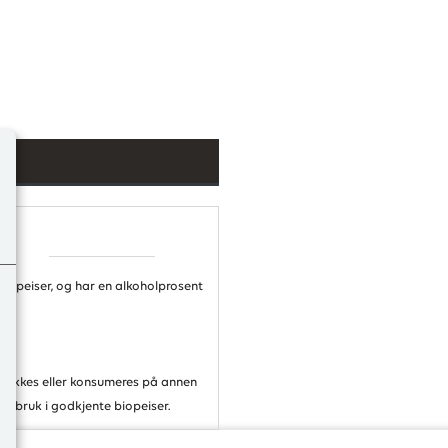
en
o
biopeiser, og har en alkoholprosent
drikkes eller konsumeres på annen
g bruk i godkjente biopeiser.