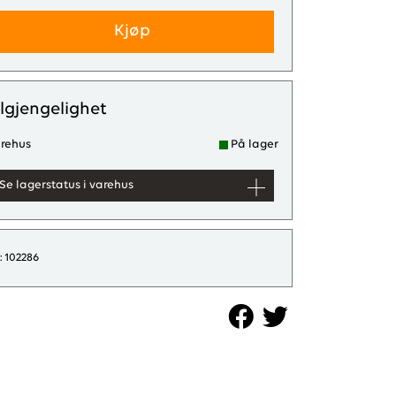
Kjøp
ilgjengelighet
rehus
På lager
Se lagerstatus i varehus
: 102286