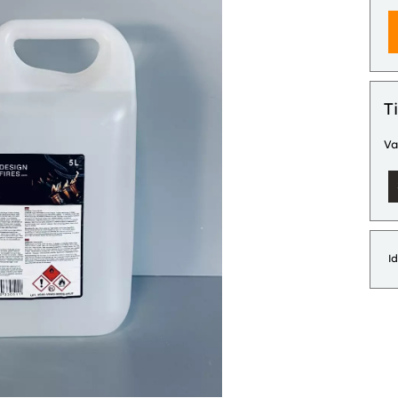
T
Va
Id