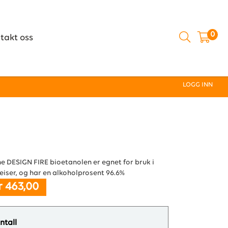
0
takt oss
LOGG INN
e DESIGN FIRE bioetanolen er egnet for bruk i
eiser, og har en alkoholprosent 96.6%
r 463,00
ntall