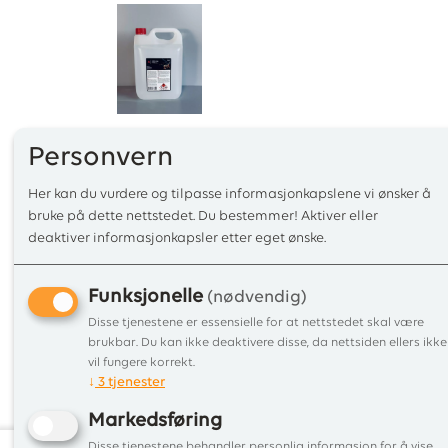
Personvern
Produktinfo
Faresymbol
Til topp
Her kan du vurdere og tilpasse informasjonkapslene vi ønsker å
bruke på dette nettstedet. Du bestemmer! Aktiver eller
deaktiver informasjonkapsler etter eget ønske.
Produktinf
Denne DESIGN FIRE bioetanolen er egnet for bruk i alt 
Funksjonelle
(nødvendig)
96.6%
Disse tjenestene er essensielle for at nettstedet skal være
brukbar. Du kan ikke deaktivere disse, da nettsiden ellers ikke
vil fungere korrekt.
↓
3
tjenester
MERK: Bioetanol skal ikke under noen omstendigheter 
måte. Bioetanol er utelukkende beregnet for brenning o
Markedsføring
Disse tjenestene behandler personlig informasjon for å vise