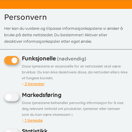
Personvern
Her kan du vurdere og tilpasse informasjonkapslene vi ønsker å
0
bruke på dette nettstedet. Du bestemmer! Aktiver eller
deaktiver informasjonkapsler etter eget ønske.
Funksjonelle
Forside
/
Produkter
/
Tilbehør
/
Brennplater
/ Brennplatesett F160/260 (si
(nødvendig)
Brennplatesett F160/260
Disse tjenestene er essensielle for at nettstedet skal være
brukbar. Du kan ikke deaktivere disse, da nettsiden ellers ikke
(sider, hvelv)
vil fungere korrekt.
↓
3
tjenester
Skamol brennplater sider og hvelv til
Markedsføring
Jøtul F 160 & F 260 serien
Disse tjenestene behandler personlig informasjon for å vise
deg relevant innhold om produkter, tjenester eller temaer
som du kan være interessert i.
↓
1
tjeneste
Statistikk