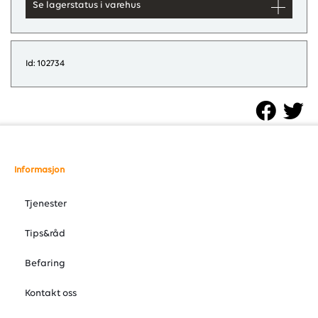
Se lagerstatus i varehus
Id: 102734
Informasjon
Tjenester
Tips&råd
Befaring
Kontakt oss