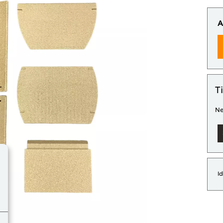
A
T
Ne
I