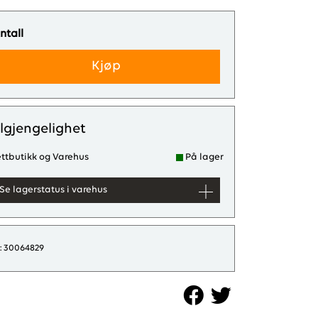
ntall
Kjøp
ilgjengelighet
ttbutikk og Varehus
På lager
Se lagerstatus i varehus
d: 30064829