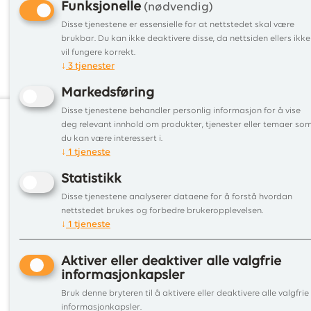
Funksjonelle
(nødvendig)
Disse tjenestene er essensielle for at nettstedet skal være
brukbar. Du kan ikke deaktivere disse, da nettsiden ellers ikke
vil fungere korrekt.
↓
3
tjenester
Markedsføring
Disse tjenestene behandler personlig informasjon for å vise
deg relevant innhold om produkter, tjenester eller temaer so
du kan være interessert i.
Informa
↓
1
tjeneste
Tjenest
Statistikk
Tips&r
Disse tjenestene analyserer dataene for å forstå hvordan
Befari
nettstedet brukes og forbedre brukeropplevelsen.
Kontakt
↓
1
tjeneste
Aktiver eller deaktiver alle valgfrie
informasjonkapsler
Bruk denne bryteren til å aktivere eller deaktivere alle valgfrie
informasjonkapsler.