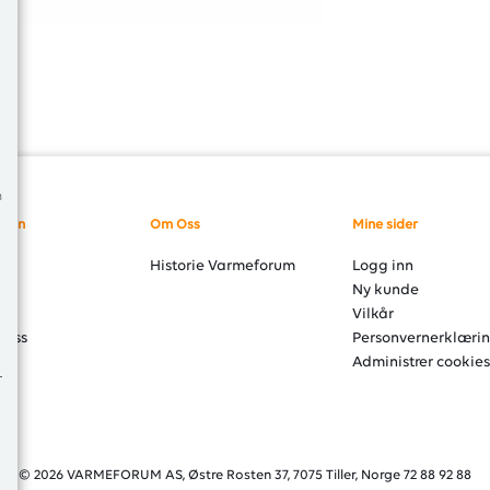
m
sjon
Om Oss
Mine sider
er
Historie Varmeforum
Logg inn
åd
Ny kunde
ng
Vilkår
 oss
Personvernerklæri
Administrer cookies
© 2026 VARMEFORUM AS, Østre Rosten 37, 7075 Tiller, Norge 72 88 92 88