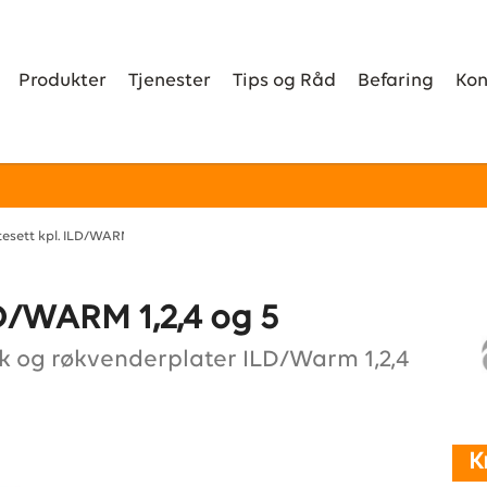
Produkter
Tjenester
Tips og Råd
Befaring
Kon
esett kpl. ILD/WARM 1,2,4 og 5
LD/WARM 1,2,4 og 5
k og røkvenderplater ILD/Warm 1,2,4
K