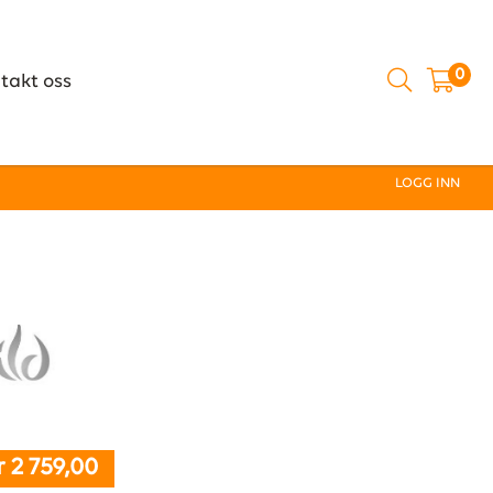
0
takt oss
LOGG INN
r 2 759,00