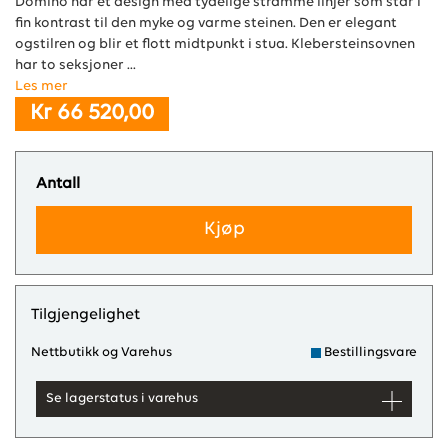
Domino har et design med tydelige stramme linjer som står i
fin kontrast til den myke og varme steinen. Den er elegant
ogstilren og blir et flott midtpunkt i stua. Klebersteinsovnen
har to seksjoner ...
Les mer
Kr 66 520,00
Antall
Kjøp
Tilgjengelighet
Nettbutikk og Varehus
Bestillingsvare
Se lagerstatus i varehus