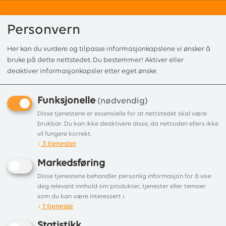
Personvern
Her kan du vurdere og tilpasse informasjonkapslene vi ønsker å
0
bruke på dette nettstedet. Du bestemmer! Aktiver eller
deaktiver informasjonkapsler etter eget ønske.
Funksjonelle
Forside
/
Produkter
/
Peisovn og Vedovn
/
Klebersteinsovner
/ DOMINO 
(nødvendig)
DOMINO 2+3
Disse tjenestene er essensielle for at nettstedet skal være
brukbar. Du kan ikke deaktivere disse, da nettsiden ellers ikke
Stilren klebersteinsovn
vil fungere korrekt.
↓
3
tjenester
Markedsføring
Disse tjenestene behandler personlig informasjon for å vise
deg relevant innhold om produkter, tjenester eller temaer
som du kan være interessert i.
↓
1
tjeneste
Statistikk