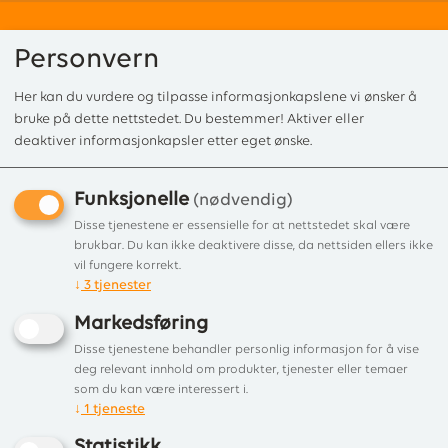
Personvern
Her kan du vurdere og tilpasse informasjonkapslene vi ønsker å
0
bruke på dette nettstedet. Du bestemmer! Aktiver eller
deaktiver informasjonkapsler etter eget ønske.
Funksjonelle
Forside
/
Produkter
/
Røksugere
/
Exodraft
/ Exodraft røksuger RS 12 ho
(nødvendig)
Exodraft røksuger RS 12
Disse tjenestene er essensielle for at nettstedet skal være
brukbar. Du kan ikke deaktivere disse, da nettsiden ellers ikke
horisontal avkast
vil fungere korrekt.
↓
3
tjenester
RS er en avtrekksventilator konstruert
Markedsføring
for horisontalt utkast
Disse tjenestene behandler personlig informasjon for å vise
deg relevant innhold om produkter, tjenester eller temaer
som du kan være interessert i.
↓
1
tjeneste
Statistikk