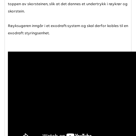
toppen av skorsteinen, slik at det dannes et undertrykk i røykrør og
skorstein.
Røyksugeren inngår i et exodraft-system og skal derfor kobles til en
exodraft styringsenhet.