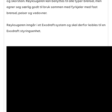
og skorstein. Røyksugeren kan benyttes til alle typer brensel, men
egner seg særlig godt til bruk sammen med fyrkjeler med fast
brensel, peiser og vedovner.
Røyksugeren inngår i et Exodraft-system og skal derfor kobles til en
Exodraft styringsenhet.