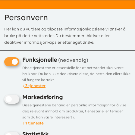
Personvern
Her kan du vurdere og tilpasse informasjonkapslene vi ønsker å
0
bruke på dette nettstedet. Du bestemmer! Aktiver eller
deaktiver informasjonkapsler etter eget ønske.
Funksjonelle
Forside
/
Produkter
/
Røksugere
/
Exodraft
/ Exodraft Røksuger RSV200 (
(nødvendig)
Exodraft Røksuger RSV200
Disse tjenestene er essensielle for at nettstedet skal være
brukbar. Du kan ikke deaktivere disse, da nettsiden ellers ikke
(Vertikalt Utkast)
vil fungere korrekt.
↓
3
tjenester
Exodraft røyksuger type RSV 200
Markedsføring
Disse tjenestene behandler personlig informasjon for å vise
deg relevant innhold om produkter, tjenester eller temaer
som du kan være interessert i.
↓
1
tjeneste
Statistikk