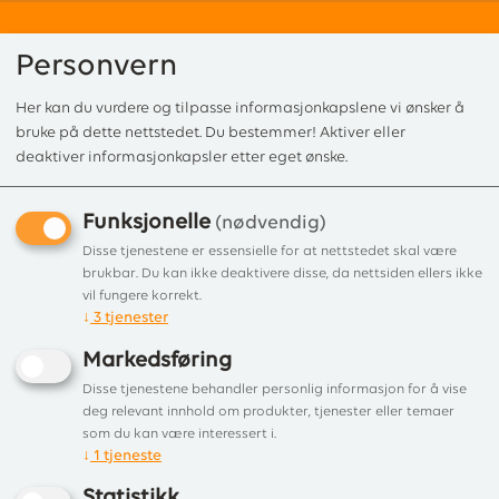
Personvern
Her kan du vurdere og tilpasse informasjonkapslene vi ønsker å
0
bruke på dette nettstedet. Du bestemmer! Aktiver eller
deaktiver informasjonkapsler etter eget ønske.
Funksjonelle
Forside
/
Produkter
/
Tilbehør
/
Gulvplater/formgulvplater
/ Formgulvpl
(nødvendig)
Formgulvplate F230 GLASS
Disse tjenestene er essensielle for at nettstedet skal være
brukbar. Du kan ikke deaktivere disse, da nettsiden ellers ikke
Formgulvplate spesialtilpasset for Jøtul
vil fungere korrekt.
↓
3
tjenester
F 230-serien
Markedsføring
Disse tjenestene behandler personlig informasjon for å vise
deg relevant innhold om produkter, tjenester eller temaer
som du kan være interessert i.
↓
1
tjeneste
Statistikk