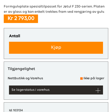
Formgulvplate spesialtilpasset for Jøtul F 230-serien. Platen
er av glass og kan enkelt trekkes fram ved rengjøring av gulv.
Kr 2 793,00
Antall
Kjøp
Tilgjengelighet
Nettbutikk og Varehus
Ikke på lager
Se lagerstatus i varehus
Id: 103134