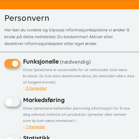
Personvern
Her kan du vurdere og tilpasse informasjonkapslene vi ønsker å
0
bruke på dette nettstedet. Du bestemmer! Aktiver eller
deaktiver informasjonkapsler etter eget ønske.
Funksjonelle
Forside
/
Produkter
/
Tilbehør
/
Brennplater
/ Fyrrist Jøtul petite rund, - 
(nødvendig)
Fyrrist Jøtul petite rund, - ut
Disse tjenestene er essensielle for at nettstedet skal være
brukbar. Du kan ikke deaktivere disse, da nettsiden ellers ikke
2005
vil fungere korrekt.
↓
3
tjenester
Skakerist for aske til Jøtul F 220, petite-
Markedsføring
ut 2005
Disse tjenestene behandler personlig informasjon for å vise
deg relevant innhold om produkter, tjenester eller temaer
som du kan være interessert i.
↓
1
tjeneste
Statistikk