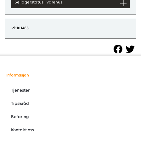
Se lagerstatus i varehus
Id: 101485
Informasjon
Tjenester
Tips&råd
Befaring
Kontakt oss