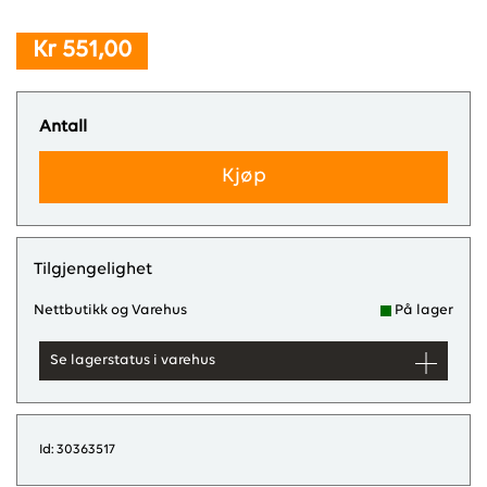
Kr 551,00
Antall
Kjøp
Tilgjengelighet
Nettbutikk og Varehus
På lager
Se lagerstatus i varehus
Id: 30363517