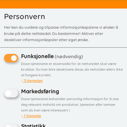
Personvern
Her kan du vurdere og tilpasse informasjonkapslene vi ønsker å
0
bruke på dette nettstedet. Du bestemmer! Aktiver eller
deaktiver informasjonkapsler etter eget ønske.
Funksjonelle
Forside
/
Produkter
/
Tilbehør
/
Vedlikehold
/ Glassfibersnor Ø 8,0 mm p
(nødvendig)
Glassfibersnor Ø 8,0 mm
Disse tjenestene er essensielle for at nettstedet skal være
brukbar. Du kan ikke deaktivere disse, da nettsiden ellers ikke
pakke 5 meter
vil fungere korrekt.
↓
3
tjenester
Glassfibersnor Ø 8,0 mm
Markedsføring
Disse tjenestene behandler personlig informasjon for å vise
deg relevant innhold om produkter, tjenester eller temaer
som du kan være interessert i.
↓
1
tjeneste
Statistikk