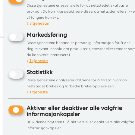
og hindre at brennbare
Disse tjenestene er essensielle for at nettstedet skal være
materialer kommer i kontakt med den.
brukbar. Du kan ikke deaktivere disse, da nettsiden ellers ikke
vil fungere korrekt.
↓
3
tjenester
3. Kravet til gulvplate er ovnens bredde og minimum 30
gå helt inn i mot skorsteinen.
Markedsføring
Disse tjenestene behandler personlig informasjon for å vise
deg relevant innhold om produkter, tjenester eller temaer so
du kan være interessert i.
Informa
↓
1
tjeneste
Tjenest
Statistikk
Tips&r
Disse tjenestene analyserer dataene for å forstå hvordan
Befari
nettstedet brukes og forbedre brukeropplevelsen.
Kontakt
↓
1
tjeneste
Aktiver eller deaktiver alle valgfrie
informasjonkapsler
Bruk denne bryteren til å aktivere eller deaktivere alle valgfrie
informasjonkapsler.