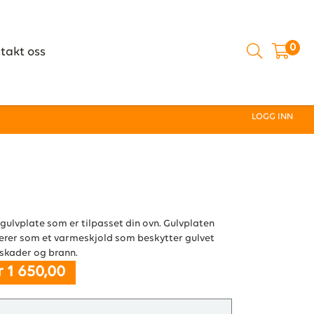
0
takt oss
LOGG INN
 gulvplate som er tilpasset din ovn. Gulvplaten
erer som et varmeskjold som beskytter gulvet
skader og brann.
r 1 650,00