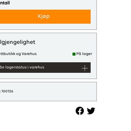
ntall
Kjøp
ilgjengelighet
ttbutikk og Varehus
På lager
Se lagerstatus i varehus
: 100136