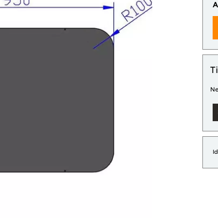
A
T
Ne
Id