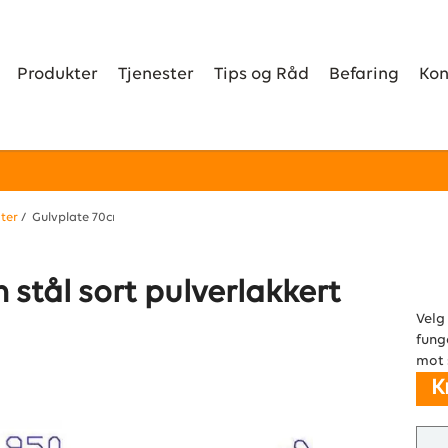
Produkter
Tjenester
Tips og Råd
Befaring
Kon
ter
/ Gulvplate 70cm x 95cm stål sort pulverlakkert
stål sort pulverlakkert
Velg
fung
mot 
K