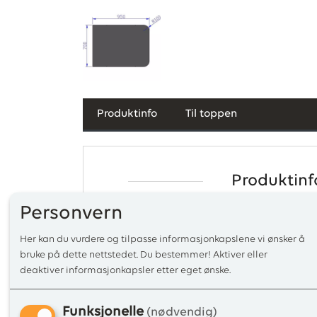
Produktinfo
Til toppen
Produktinf
Gulvplate under en vedovn har flere viktige funksjoner:
Personvern
1. Beskyttelse mot varme: Vedovner kan produsere svær
Her kan du vurdere og tilpasse informasjonkapslene vi ønsker å
under ovnen.
bruke på dette nettstedet. Du bestemmer! Aktiver eller
deaktiver informasjonkapsler etter eget ønske.
En gulvplate fungerer som et varmeskjold som beskytt
2. Brannsikkerhet: Gulvplaten reduserer risikoen for br
Funksjonelle
(nødvendig)