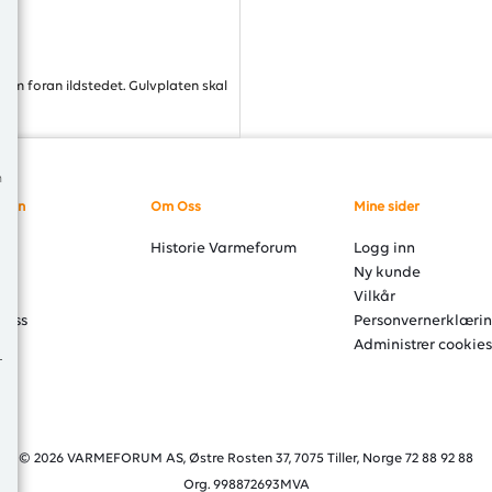
 cm foran ildstedet. Gulvplaten skal
m
sjon
Om Oss
Mine sider
er
Historie Varmeforum
Logg inn
åd
Ny kunde
ng
Vilkår
 oss
Personvernerklæri
Administrer cookies
© 2026 VARMEFORUM AS, Østre Rosten 37, 7075 Tiller, Norge 72 88 92 88
Org. 998872693MVA