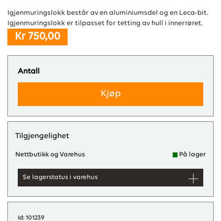
Igjenmuringslokk består av en aluminiumsdel og en Leca-bit.
Igjenmuringslokk er tilpasset for tetting av hull i innerrøret.
Kr 750,00
Antall
Kjøp
Tilgjengelighet
Nettbutikk og Varehus
På lager
Se lagerstatus i varehus
Id: 101239