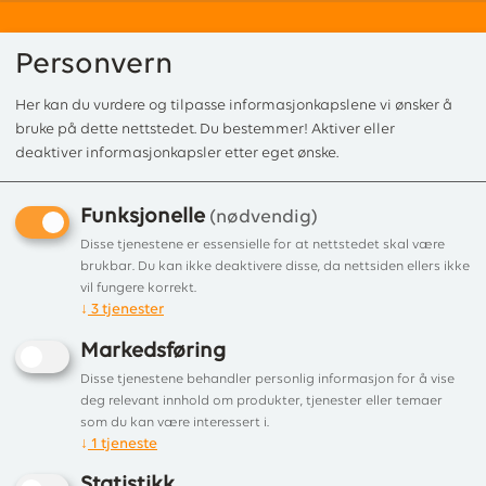
Personvern
Her kan du vurdere og tilpasse informasjonkapslene vi ønsker å
0
bruke på dette nettstedet. Du bestemmer! Aktiver eller
deaktiver informasjonkapsler etter eget ønske.
Funksjonelle
Forside
/
Produkter
/
Tilbehør
/
Vedlikehold
/ Igjenmuringslokk Ø125mm
(nødvendig)
Igjenmuringslokk Ø125mm
Disse tjenestene er essensielle for at nettstedet skal være
brukbar. Du kan ikke deaktivere disse, da nettsiden ellers ikke
Lokk for gjenmuring av innerør
vil fungere korrekt.
↓
3
tjenester
elementpipe
Markedsføring
Disse tjenestene behandler personlig informasjon for å vise
deg relevant innhold om produkter, tjenester eller temaer
som du kan være interessert i.
↓
1
tjeneste
Statistikk