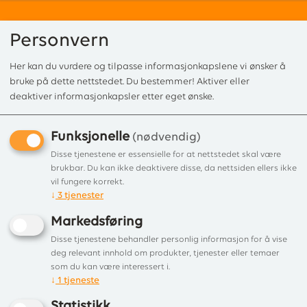
Personvern
Her kan du vurdere og tilpasse informasjonkapslene vi ønsker å
0
bruke på dette nettstedet. Du bestemmer! Aktiver eller
deaktiver informasjonkapsler etter eget ønske.
Funksjonelle
Forside
/
Produkter
/
Kakkelovner
/ Kakkelovn STRÖMSRUM
(nødvendig)
Kakkelovn STRÖMSRUM
Disse tjenestene er essensielle for at nettstedet skal være
brukbar. Du kan ikke deaktivere disse, da nettsiden ellers ikke
Klassisk rektangulær kakkelovn
vil fungere korrekt.
↓
3
tjenester
Markedsføring
Disse tjenestene behandler personlig informasjon for å vise
deg relevant innhold om produkter, tjenester eller temaer
som du kan være interessert i.
↓
1
tjeneste
Statistikk