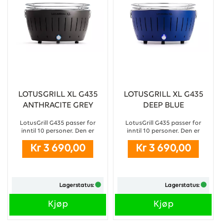
LOTUSGRILL XL G435
LOTUSGRILL XL G435
ANTHRACITE GREY
DEEP BLUE
LotusGrill G435 passer for
LotusGrill G435 passer for
inntil 10 personer. Den er
inntil 10 personer. Den er
perfekt på campingplasser,
perfekt på campingplasser,
Kr 3 690,00
Kr 3 690,00
hjemme på terrassen, i hagen
hjemme på terrassen, i hagen
eller til lystige lag ved
eller til lystige lag ved
skjærgården. Grillen bringer
skjærgården. Grillen bringer
frem den velkjente
frem den velkjente
kullgrillsmaken samtidig som
kullgrillsmaken samtidig som
Lagerstatus:
Lagerstatus:
den har et spennende design
den har et spennende design
og vil bli lagt merke til. ...
og vil bli lagt merke til. ...
Kjøp
Kjøp