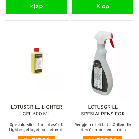
Kjøp
Kjøp
LOTUSGRILL LIGHTER
LOTUSGRILL
GEL 500 ML
SPESIALRENS FOR
GRILL 750ML
Spesialutviklet for LotusGrill.
Rengjør enkelt LotusGrillen din
Lighter-gel laget med etanol -
uten å skade den. La den
et luktfritt og trygt middel for
skitne grillen kjøles ned før