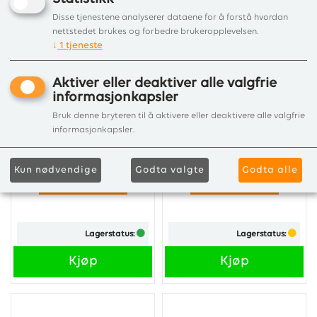
Disse tjenestene analyserer dataene for å forstå hvordan
nettstedet brukes og forbedre brukeropplevelsen.
↓
1
tjeneste
Aktiver eller deaktiver alle valgfrie
informasjonkapsler
LOTUSGRILL BBQ
LOTUSGRILL BBQ
Bruk denne bryteren til å aktivere eller deaktivere alle valgfrie
KLYPE DEEP BLUE
KLYPE LIME GREEN
informasjonkapsler.
Grillklypen er laget av
Grillklypen er laget av
høykvalitets rustfritt stål
høykvalitets rustfritt stål
dekket med varmebestandig
dekket med varmebestandig
Kun nødvendige
Godta valgte
Godta alle
Kr 299,00
Kr 299,00
silikon (tåler opptil 250°C).
silikon (tåler opptil 250°C).
...
...
Lagerstatus:
Lagerstatus:
Kjøp
Kjøp