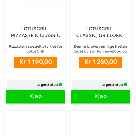
LOTUSGRILL
LOTUSGRILL
PIZZASTEIN CLASSIC
CLASSIC, GRILLOKK I
RUSTFRITT STÅL OG
Pizzastein spesielt utviklet for
Denne brukervennlige hetten
GLASS
LotusGrill.
laget av stål kan enkelt og på
M/TERMOMETER
...
et blunk monteres på plass for
Kr 1 190,00
Kr 1 280,00
å lage en ovn, noe som gjør at
LotusGrill kan brukes til
steking, matlaging, baking,
braisering eller rett og slett å
holde mat varm.
Lagerstatus:
Lagerstatus:
...
Kjøp
Kjøp