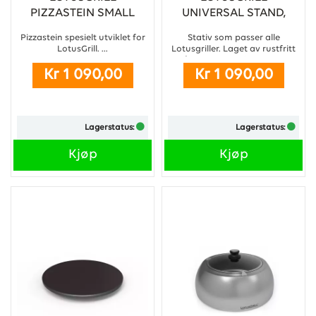
PIZZASTEIN SMALL
UNIVERSAL STAND,
PASSER TIL SMALL,
Pizzastein spesielt utviklet for
Stativ som passer alle
CLASSIC OG XL
LotusGrill. ...
Lotusgriller. Laget av rustfritt
stål. Bæreveske følger med.
Kr 1 090,00
Kr 1 090,00
...
Lagerstatus:
Lagerstatus:
Kjøp
Kjøp