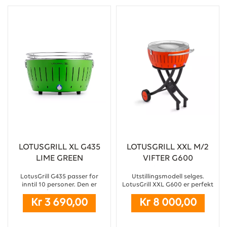
LOTUSGRILL XL G435
LOTUSGRILL XXL M/2
LIME GREEN
VIFTER G600
ORANGE
LotusGrill G435 passer for
Utstillingsmodell selges.
inntil 10 personer. Den er
LotusGrill XXL G600 er perfekt
perfekt på campingplasser,
for familien eller
Kr 3 690,00
Kr 8 000,00
hjemme på terrassen, i hagen
vennegjengen på
eller til lystige lag ved
campingplasser, hjemme på
skjærgården. Grillen bringer
terrassen, i hagen eller til
frem den velkjente
lystige lag ved skjærgården.