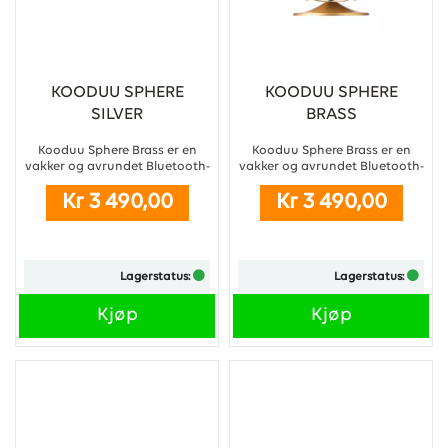
KOODUU SPHERE
KOODUU SPHERE
SILVER
BRASS
Kooduu Sphere Brass er en
Kooduu Sphere Brass er en
vakker og avrundet Bluetooth-
vakker og avrundet Bluetooth-
høyttaler, dimbar LED-lampe
høyttaler, dimbar LED-lampe
Kr 3 490,00
Kr 3 490,00
og innebygd vinkjøler i ett. Den
og innebygd vinkjøler i ett. Den
sfæriske formen fordeler jevnt
sfæriske formen fordeler jevnt
varmt dimbart lys og
varmt dimbart lys og
balansert lyd takket være
balansert lyd takket være
Kooduus Bright Sound
Kooduus Bright Sound
Lagerstatus:
Lagerstatus:
Technology? og den
Technology? og den
geometriske og minimale
geometriske og minimale
tilnærmingen fra Jacob Jensen
tilnærmingen fra Jacob Jensen
Kjøp
Kjøp
Design.
Design.
Stre ...
Stre ...