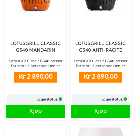
LOTUSGRILL CLASSIC
LOTUSGRILL CLASSIC
G340 MANDARIN
G340 ANTHRACITE
ORANGE
GREY
LotusGrill Classic G340 passer
LotusGrill Classic G340 passer
for inntil 5 personer. Den er
for inntil 5 personer. Den er
perfekt på camping, festival,
perfekt på camping, festival,
Kr 2 890,00
Kr 2 890,00
hjemme på terrassen eller i
hjemme på terrassen eller i
skjærgården. Grillen bringer
skjærgården. Grillen bringer
frem den velkjente
frem den velkjente
kullgrillsmaken samtidig som
kullgrillsmaken samtidig som
den er meget kompakt og lett
den er meget kompakt og lett
Lagerstatus:
Lagerstatus:
å ta med seg. ...
å ta med seg.
Kjøp
Kjøp
...