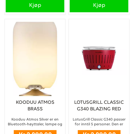
Kjøp
Kjøp
KOODUU ATMOS
LOTUSGRILL CLASSIC
BRASS
G340 BLAZING RED
Kooduu Atmos Silver er en
LotusGrill Classic G340 passer
Bluetooth-høyttaler, lampe og
for inntil 5 personer. Den er
vinkjøler i ett. ...
perfekt på camping, festival,
hjemme på terrassen eller i