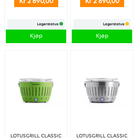
Kr 2 890,00
Kr 2 890,00
skjærgården. Grillen bringer
frem den velkjente
kullgrillsmaken samtidig som
den er meget kompakt og lett
Lagerstatus:
Lagerstatus:
å ta med seg.
...
Kjøp
Kjøp
LOTUSGRILL CLASSIC
LOTUSGRILL CLASSIC