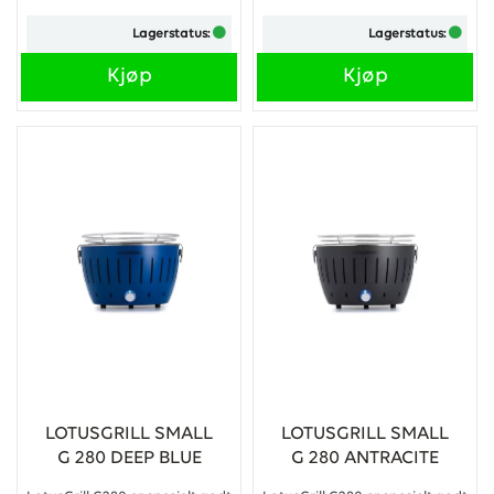
Grillen er meget kompakt og
Grillen er meget kompakt og
Lagerstatus:
Lagerstatus:
lett.
lett.
...
Kjøp
Kjøp
...
LOTUSGRILL SMALL
LOTUSGRILL SMALL
G 280 DEEP BLUE
G 280 ANTRACITE
GREY