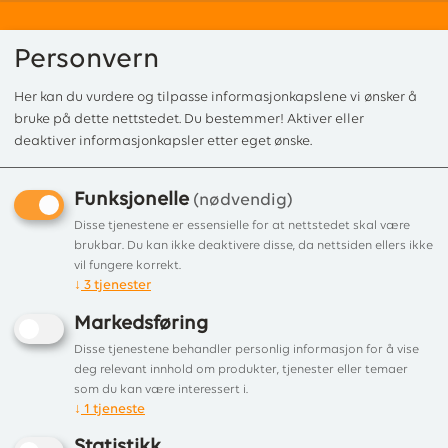
Personvern
Her kan du vurdere og tilpasse informasjonkapslene vi ønsker å
0
bruke på dette nettstedet. Du bestemmer! Aktiver eller
deaktiver informasjonkapsler etter eget ønske.
Funksjonelle
Forside
/
Merkevarer
/ Lotus
(nødvendig)
Disse tjenestene er essensielle for at nettstedet skal være
Viser 32 produkter
brukbar. Du kan ikke deaktivere disse, da nettsiden ellers ikke
vil fungere korrekt.
↓
3
tjenester
Liste
Filter
Markedsføring
Disse tjenestene behandler personlig informasjon for å vise
deg relevant innhold om produkter, tjenester eller temaer
som du kan være interessert i.
↓
1
tjeneste
Statistikk