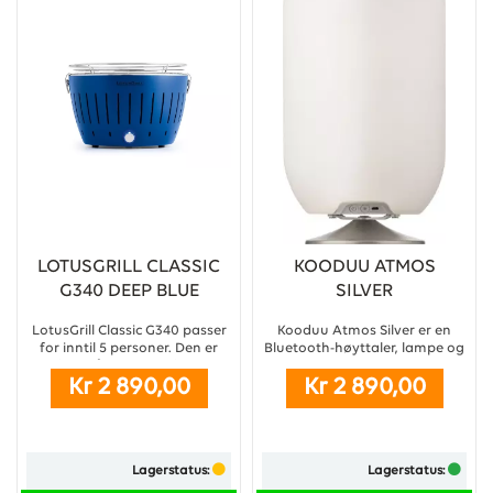
LOTUSGRILL CLASSIC
KOODUU ATMOS
G340 DEEP BLUE
SILVER
LotusGrill Classic G340 passer
Kooduu Atmos Silver er en
for inntil 5 personer. Den er
Bluetooth-høyttaler, lampe og
perfekt på camping, festival,
vinkjøler i ett. ...
Kr 2 890,00
Kr 2 890,00
hjemme på terrassen eller i
skjærgården. Grillen bringer
frem den velkjente
kullgrillsmaken samtidig som
den er meget kompakt og lett
Lagerstatus:
Lagerstatus:
å ta med seg.
...