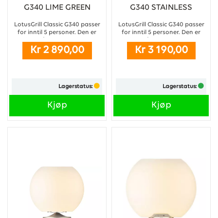
G340 LIME GREEN
G340 STAINLESS
STEEL
LotusGrill Classic G340 passer
LotusGrill Classic G340 passer
for inntil 5 personer. Den er
for inntil 5 personer. Den er
perfekt på camping, festival,
perfekt på camping, festival,
Kr 2 890,00
Kr 3 190,00
hjemme på terrassen eller i
hjemme på terrassen eller i
skjærgården. Grillen bringer
skjærgården. Grillen bringer
frem den velkjente
frem den velkjente
kullgrillsmaken samtidig som
kullgrillsmaken samtidig som
den er meget kompakt og lett
den er meget kompakt og lett
Lagerstatus:
Lagerstatus:
å ta med seg. ...
å ta med seg. ...
Kjøp
Kjøp