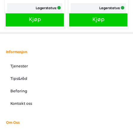
kullgrillsmaken samtidig som
Grillen bringer frem den
Lagerstatus:
Lagerstatus:
den har et spennende design
velkjente kullgrillsmaken
og vil bli lagt merke til. ...
samtidig som den har et
spennende design og vil bli
Kjøp
Kjøp
lagt merke til.
...
Informasjon
Tjenester
Tips&råd
Befaring
Kontakt oss
Om Oss