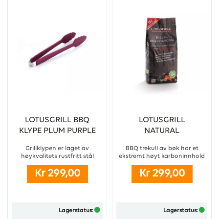
LOTUSGRILL BBQ
LOTUSGRILL
KLYPE PLUM PURPLE
NATURAL
BEECHWOOD
Grillklypen er laget av
BBQ trekull av bøk har et
CHARCOAL 2,5 KG IN
høykvalitets rustfritt stål
ekstremt høyt karboninnhold
BAG
dekket med varmebestandig
og brutto brennverdi, noe som
Kr 299,00
Kr 299,00
silikon (tåler opptil 250°C).
betyr at det tenner spesielt
...
raskt og brenner varmere og
lenger enn vanlig kull. ...
Lagerstatus:
Lagerstatus: