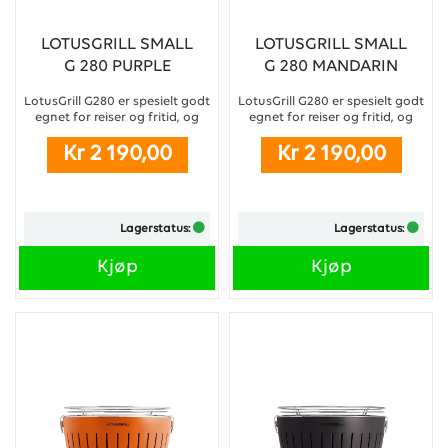
LOTUSGRILL SMALL
LOTUSGRILL SMALL
G 280 PURPLE
G 280 MANDARIN
ORANGE
LotusGrill G280 er spesielt godt
LotusGrill G280 er spesielt godt
egnet for reiser og fritid, og
egnet for reiser og fritid, og
bringer den velkjente
bringer den velkjente
Kr 2 190,00
Kr 2 190,00
kullgrillsmaken til
kullgrillsmaken til
campingplasser, festivaler,
campingplasser, festivaler,
hjemme på terrassen eller et
hjemme på terrassen eller et
lystig lag ved skjærgården.
lystig lag ved skjærgården.
Grillen er meget kompakt og
Grillen er meget kompakt og
Lagerstatus:
Lagerstatus:
lett.
lett.
...
...
Kjøp
Kjøp