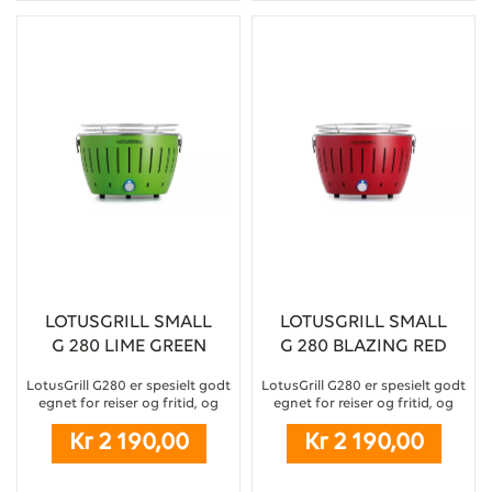
LOTUSGRILL SMALL
LOTUSGRILL SMALL
G 280 LIME GREEN
G 280 BLAZING RED
LotusGrill G280 er spesielt godt
LotusGrill G280 er spesielt godt
egnet for reiser og fritid, og
egnet for reiser og fritid, og
bringer den velkjente
bringer den velkjente
Kr 2 190,00
Kr 2 190,00
kullgrillsmaken til
kullgrillsmaken til
campingplasser, festivaler,
campingplasser, festivaler,
hjemme på terrassen eller et
hjemme på terrassen eller et
lystig lag ved skjærgården.
lystig lag ved skjærgården.