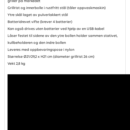
griller på markedet
Grillrist og innerbolle i rustfritt stål (tåler oppvaskmaskin)
Ytre skål laget av pulverlakkert stål
Batteridrevet vifte (krever 4 batterier)
Kan også drives uten batterier ved hjelp av en USB-kabel
Låser festet til sidene av den ytre bollen holder sammen stativet,
kullbeholderen og den indre bollen
Leveres med oppbevaringspose i nylon
Størrelse Ø21/29,2 x H21 cm (diameter grillrist 26 cm)
Vekt 2,8 kg