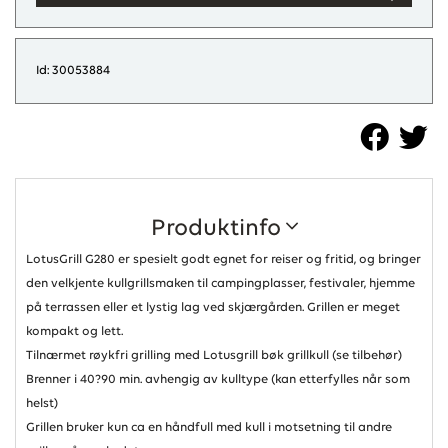
Id: 30053884
Produktinfo
LotusGrill G280 er spesielt godt egnet for reiser og fritid, og bringer
den velkjente kullgrillsmaken til campingplasser, festivaler, hjemme
på terrassen eller et lystig lag ved skjærgården. Grillen er meget
kompakt og lett.
Tilnærmet røykfri grilling med Lotusgrill bøk grillkull (se tilbehør)
Brenner i 40?90 min. avhengig av kulltype (kan etterfylles når som
helst)
Grillen bruker kun ca en håndfull med kull i motsetning til andre