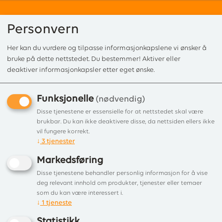
Personvern
Her kan du vurdere og tilpasse informasjonkapslene vi ønsker å
0
bruke på dette nettstedet. Du bestemmer! Aktiver eller
deaktiver informasjonkapsler etter eget ønske.
Funksjonelle
Forside
/
Produkter
/
Griller
/
Kullgrill
/ LotusGrill Small G 280 Antracite 
(nødvendig)
LotusGrill Small G 280
Disse tjenestene er essensielle for at nettstedet skal være
brukbar. Du kan ikke deaktivere disse, da nettsiden ellers ikke
Antracite Grey
vil fungere korrekt.
↓
3
tjenester
Kullgrill med vifte
Markedsføring
Disse tjenestene behandler personlig informasjon for å vise
deg relevant innhold om produkter, tjenester eller temaer
som du kan være interessert i.
↓
1
tjeneste
Statistikk