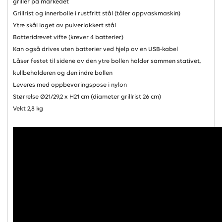
griller på markedet
Grillrist og innerbolle i rustfritt stål (tåler oppvaskmaskin)
Ytre skål laget av pulverlakkert stål
Batteridrevet vifte (krever 4 batterier)
Kan også drives uten batterier ved hjelp av en USB-kabel
Låser festet til sidene av den ytre bollen holder sammen stativet,
kullbeholderen og den indre bollen
Leveres med oppbevaringspose i nylon
Størrelse Ø21/29,2 x H21 cm (diameter grillrist 26 cm)
Vekt 2,8 kg