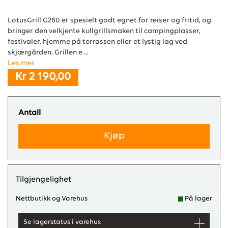
LotusGrill G280 er spesielt godt egnet for reiser og fritid, og
bringer den velkjente kullgrillsmaken til campingplasser,
festivaler, hjemme på terrassen eller et lystig lag ved
skjærgården. Grillen e ...
Les mer
Kr 2 190,00
Antall
Kjøp
Tilgjengelighet
Nettbutikk og Varehus
På lager
Se lagerstatus i varehus