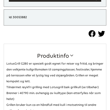
Id: 30053882
Produktinfo
LotusGrill G280 er spesielt godt egnet for reiser og fritid, og bringer
den velkjente kullgrillsmaken til campingplasser, festivaler, hjemme
på terrassen eller et lystig lag ved skjærgården. Grillen er meget
kompakt og lett.
Tilnærmet røykfri grilling med Lotusgrill bøk grillkull (se tilbehør)
Brenner i 40?90 min. avhengig av kulltype (kan etterfylles når som
helst)
Grillen bruker kun ca en håndfull med kull i motsetning til andre