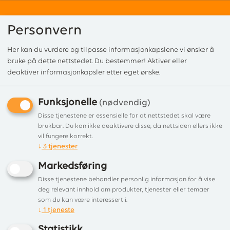
Personvern
Her kan du vurdere og tilpasse informasjonkapslene vi ønsker å
0
bruke på dette nettstedet. Du bestemmer! Aktiver eller
deaktiver informasjonkapsler etter eget ønske.
Funksjonelle
Forside
/
Produkter
/
Griller
/
Kullgrill
/ LotusGrill Small G 280 Blazing Re
(nødvendig)
LotusGrill Small G 280
Disse tjenestene er essensielle for at nettstedet skal være
brukbar. Du kan ikke deaktivere disse, da nettsiden ellers ikke
Blazing Red
vil fungere korrekt.
↓
3
tjenester
Kullgrill med vifte
Markedsføring
Disse tjenestene behandler personlig informasjon for å vise
deg relevant innhold om produkter, tjenester eller temaer
som du kan være interessert i.
↓
1
tjeneste
Statistikk