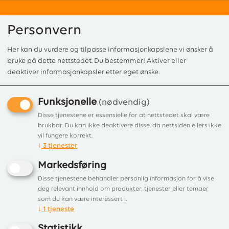
Personvern
Her kan du vurdere og tilpasse informasjonkapslene vi ønsker å
0
bruke på dette nettstedet. Du bestemmer! Aktiver eller
deaktiver informasjonkapsler etter eget ønske.
Funksjonelle
Forside
/
Produkter
/
Tilbehør
/
Overganger/pynteringer
/ Overgang ø1
(nødvendig)
Overgang ø150-ø200 MBE
Disse tjenestene er essensielle for at nettstedet skal være
brukbar. Du kan ikke deaktivere disse, da nettsiden ellers ikke
Overgang til ovn eller ovnsrør sort
vil fungere korrekt.
↓
3
tjenester
emalje
Markedsføring
Disse tjenestene behandler personlig informasjon for å vise
deg relevant innhold om produkter, tjenester eller temaer
som du kan være interessert i.
↓
1
tjeneste
Statistikk