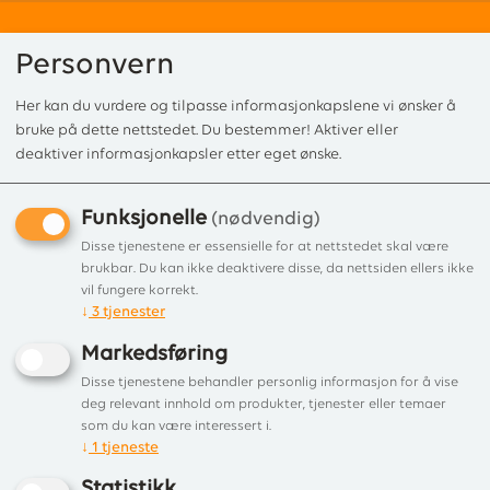
Personvern
Her kan du vurdere og tilpasse informasjonkapslene vi ønsker å
0
bruke på dette nettstedet. Du bestemmer! Aktiver eller
deaktiver informasjonkapsler etter eget ønske.
Funksjonelle
Forside
/
Produkter
/
Tilbehør
/
Røkinnføringer/foringstusser
/ Røkinnfør
(nødvendig)
Røkinnføring ø125 leca
Disse tjenestene er essensielle for at nettstedet skal være
brukbar. Du kan ikke deaktivere disse, da nettsiden ellers ikke
mini/schiedel Ø160 røykløp
vil fungere korrekt.
↓
3
tjenester
Røkinnføring tilpasset Schiedel
Markedsføring
elementpipe
Disse tjenestene behandler personlig informasjon for å vise
deg relevant innhold om produkter, tjenester eller temaer
som du kan være interessert i.
↓
1
tjeneste
Statistikk