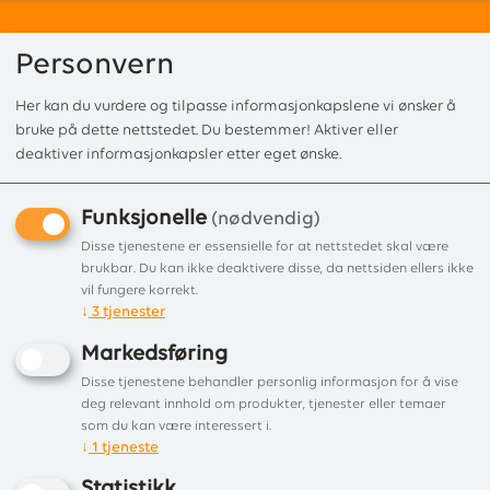
Personvern
Her kan du vurdere og tilpasse informasjonkapslene vi ønsker å
0
bruke på dette nettstedet. Du bestemmer! Aktiver eller
deaktiver informasjonkapsler etter eget ønske.
Funksjonelle
Forside
/
Produkter
/
Vedkomfyrer
/ Rosetta 5.0 Sinistra Liberty Bordeau
(nødvendig)
Rosetta 5.0 Sinistra Liberty
Disse tjenestene er essensielle for at nettstedet skal være
brukbar. Du kan ikke deaktivere disse, da nettsiden ellers ikke
Bordeaux
vil fungere korrekt.
↓
3
tjenester
Vedkomfyr Røkuttak venstre side
Markedsføring
Disse tjenestene behandler personlig informasjon for å vise
deg relevant innhold om produkter, tjenester eller temaer
som du kan være interessert i.
↓
1
tjeneste
Statistikk