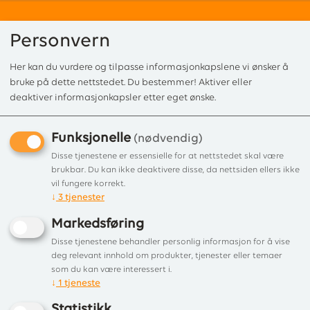
Personvern
Her kan du vurdere og tilpasse informasjonkapslene vi ønsker å
0
bruke på dette nettstedet. Du bestemmer! Aktiver eller
deaktiver informasjonkapsler etter eget ønske.
Funksjonelle
Forside
/ Produkt
(nødvendig)
Kunne ikke finne produktet
Disse tjenestene er essensielle for at nettstedet skal være
brukbar. Du kan ikke deaktivere disse, da nettsiden ellers ikke
Forside
vil fungere korrekt.
↓
3
tjenester
Markedsføring
Disse tjenestene behandler personlig informasjon for å vise
deg relevant innhold om produkter, tjenester eller temaer
som du kan være interessert i.
↓
1
tjeneste
Statistikk