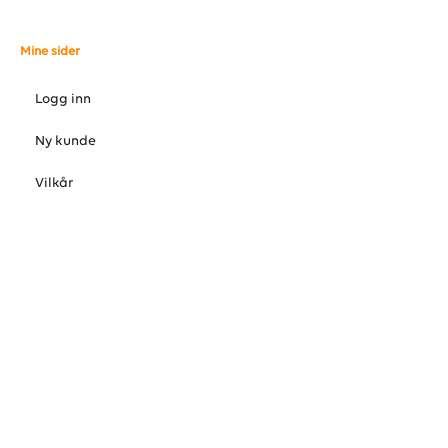
Mine sider
Logg inn
Ny kunde
Vilkår
Personvernerklæring
Administrer cookies
© 2026 VARMEFORUM AS, Østre Rosten 37, 7075 Tiller, Norge 72
88 92 88
Org. 998872693MVA