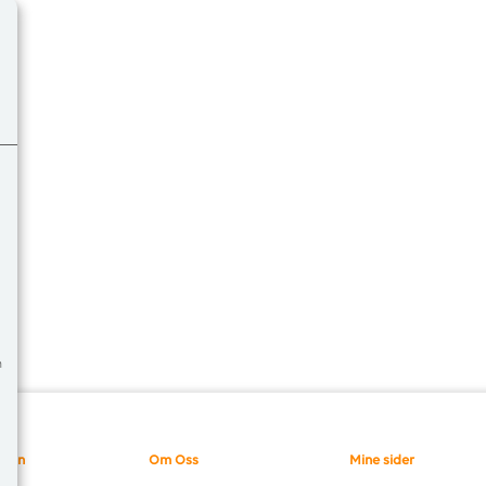
m
sjon
Om Oss
Mine sider