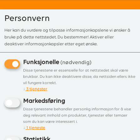
Personvern
Her kan du vurdere og tilpasse informasjonkapslene vi ønsker å
0
bruke på dette nettstedet. Du bestemmer! Aktiver eller
deaktiver informasjonkapsler etter eget ønske.
Funksjonelle
Forside
/
Produkter
/
Rehabiliteringsdeler til skorsteiner
/ Sotlukerør m/
(nødvendig)
Sotlukerør m/avtagbar luke
Disse tjenestene er essensielle for at nettstedet skal være
brukbar. Du kan ikke deaktivere disse, da nettsiden ellers ikke
Ø150mm Schiedel
vil fungere korrekt.
↓
3
tjenester
Rustfritt og syrefast stål i 316L-kvalitet
Markedsføring
fra Schiedel
Disse tjenestene behandler personlig informasjon for å vise
deg relevant innhold om produkter, tjenester eller temaer
som du kan være interessert i.
↓
1
tjeneste
Statistikk