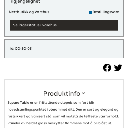
Tilgjengelighet
Nettbutikk og Varehus
Bestillingsvare
Se lagerstatus i varehus
Id: GO-SQ-03
Produktinfo
Square Table er en frittstående utepeis som fort blir
hovedsamlingspunktet i uterommet ditt. Den er sort og elegant og
rustsikkert galvanisert stål som vil motstå de tøffeste værforhold.
Paneler av herdet glass beskytter flammene mot å bli blåst ut.