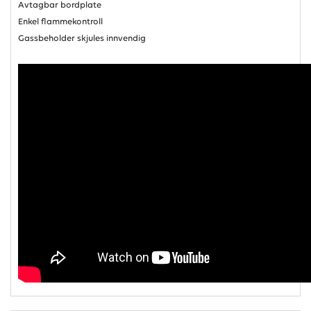
Avtagbar bordplate
Enkel flammekontroll
Gassbeholder skjules innvendig