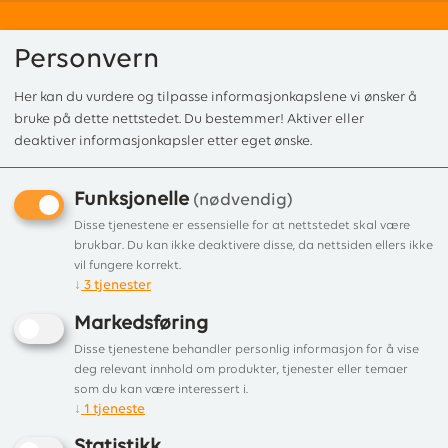
Personvern
Her kan du vurdere og tilpasse informasjonkapslene vi ønsker å
0
bruke på dette nettstedet. Du bestemmer! Aktiver eller
deaktiver informasjonkapsler etter eget ønske.
Funksjonelle
Forside
/
Produkter
/
Utepeis gass
/ Square table utendørs bordpeis
(nødvendig)
Square table utendørs
Disse tjenestene er essensielle for at nettstedet skal være
brukbar. Du kan ikke deaktivere disse, da nettsiden ellers ikke
bordpeis
vil fungere korrekt.
↓
3
tjenester
Frittstående utendørs bordpeis
Markedsføring
Disse tjenestene behandler personlig informasjon for å vise
deg relevant innhold om produkter, tjenester eller temaer
som du kan være interessert i.
↓
1
tjeneste
Statistikk