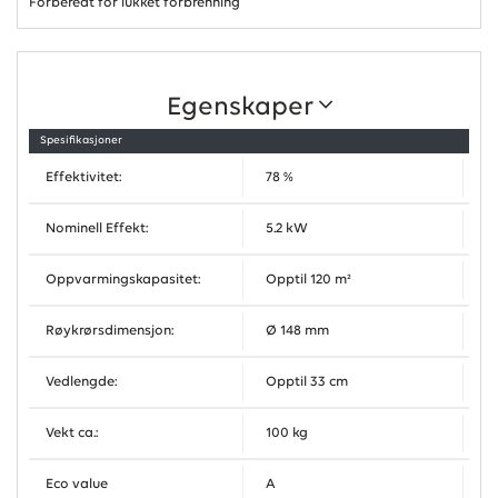
Forberedt for lukket forbrenning
Egenskaper
Spesifikasjoner
Effektivitet:
78 %
Nominell Effekt:
5.2 kW
Oppvarmingskapasitet:
Opptil 120 m²
Røykrørsdimensjon:
Ø 148 mm
Vedlengde:
Opptil 33 cm
Vekt ca.:
100 kg
Eco value
A