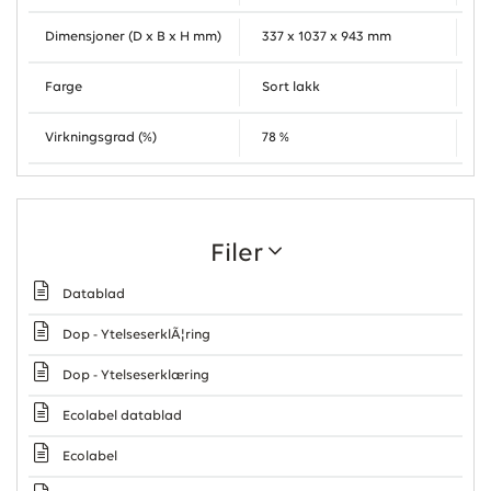
Dimensjoner (D x B x H mm)
337 x 1037 x 943 mm
Farge
Sort lakk
Virkningsgrad (%)
78 %
Filer
Datablad
Dop - YtelseserklÃ¦ring
Dop - Ytelseserklæring
Ecolabel datablad
Ecolabel