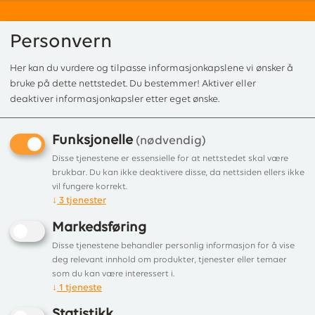
Personvern
Her kan du vurdere og tilpasse informasjonkapslene vi ønsker å
0
bruke på dette nettstedet. Du bestemmer! Aktiver eller
deaktiver informasjonkapsler etter eget ønske.
Funksjonelle
Forside
/
Produkter
/
Peisovn og Vedovn
/
Peis og vedovn
/ Scan 66-5 S-
(nødvendig)
Scan 66-5 S-Sokkel, sort lakk
Disse tjenestene er essensielle for at nettstedet skal være
brukbar. Du kan ikke deaktivere disse, da nettsiden ellers ikke
Dansk designovn på s-sokkel
vil fungere korrekt.
↓
3
tjenester
Markedsføring
Disse tjenestene behandler personlig informasjon for å vise
deg relevant innhold om produkter, tjenester eller temaer
som du kan være interessert i.
↓
1
tjeneste
Statistikk