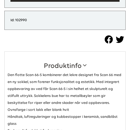
Id: 102990
Produktinfo
Den flotte Scan 66-5 kombinerer det lekre designet fra Scan 66 med
en ny sokkel, som forener funksjonalitet og estetikk. Med integrert
oppbevaring av ved får Scan 66-5 i sin helhet et skulpturelt og
stilfullt uttrykk. Sokkelens bue har to metallbøyler som gir
beskyttelse for riper eller andre skader når ved oppbevares.
Ovnsfarge i sort lakk eller blank hvit
Håndtak, luftreguleringer og kubbestopper i keramisk, sandblåst
glass