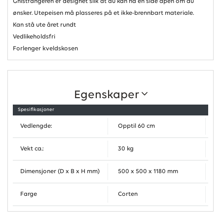
Gnistfangeren er designet slik at du kan ha en side åpen om du
ønsker. Utepeisen må plasseres på et ikke-brennbart materiale.
Kan stå ute året rundt
Vedlikeholdsfri
Forlenger kveldskosen
Egenskaper
Spesifikasjoner
Vedlengde:
Opptil 60 cm
Vekt ca.:
30 kg
Dimensjoner (D x B x H mm)
500 x 500 x 1180 mm
Farge
Corten