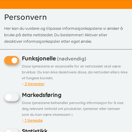
Personvern
Her kan du vurdere og tilpasse informasjonkapslene vi ønsker å
0
bruke på dette nettstedet. Du bestemmer! Aktiver eller
deaktiver informasjonkapsler etter eget ønske.
Funksjonelle
Forside
/
Produkter
/
Utepeis ved
/ UTEPEIS JØTUL TERRAZZA
(nødvendig)
UTEPEIS JØTUL TERRAZZA
Disse tjenestene er essensielle for at nettstedet skal være
brukbar. Du kan ikke deaktivere disse, da nettsiden ellers ikke
CORTENSTÅL, Vedlikeholdsfri utepeis
vil fungere korrekt.
↓
3
tjenester
som gir god atmosfære
Markedsføring
Disse tjenestene behandler personlig informasjon for å vise
deg relevant innhold om produkter, tjenester eller temaer
som du kan være interessert i.
↓
1
tjeneste
Statistikk