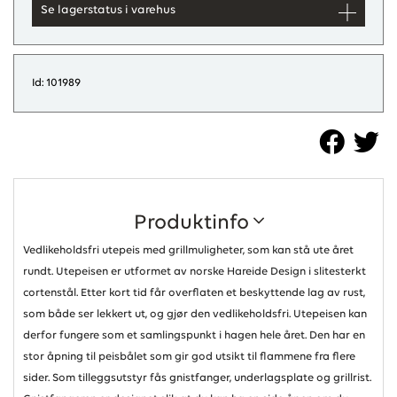
Se lagerstatus i varehus
Id: 101989
Produktinfo
Vedlikeholdsfri utepeis med grillmuligheter, som kan stå ute året
rundt. Utepeisen er utformet av norske Hareide Design i slitesterkt
cortenstål. Etter kort tid får overflaten et beskyttende lag av rust,
som både ser lekkert ut, og gjør den vedlikeholdsfri. Utepeisen kan
derfor fungere som et samlingspunkt i hagen hele året. Den har en
stor åpning til peisbålet som gir god utsikt til flammene fra flere
sider. Som tilleggsutstyr fås gnistfanger, underlagsplate og grillrist.