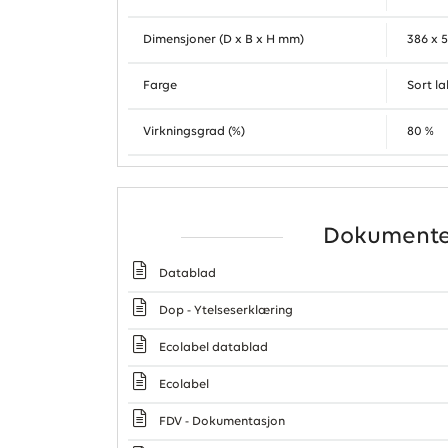
Dimensjoner (D x B x H mm)
386 x 
Farge
Sort l
Virkningsgrad (%)
80 %
Dokumente
Datablad
Dop - Ytelseserklæring
Ecolabel datablad
Ecolabel
FDV - Dokumentasjon