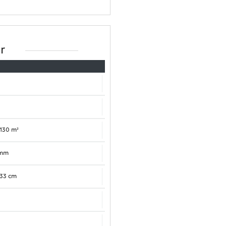
r
 130 m²
 mm
 33 cm