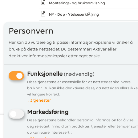
Monterings- og bruksanvisning
NY - Dop - YtelseserklÃ¦ring
NY - Monterings- og bruksanvisning
Personvern
OppstillingsvilkÃ¥r
Her kan du vurdere og tilpasse informasjonkapslene vi ønsker å
Oppstillingsvilkår
bruke på dette nettstedet. Du bestemmer! Aktiver eller
deaktiver informasjonkapsler etter eget ønske.
ProduktmÃ¥l
Produktmål
Funksjonelle
(nødvendig)
Disse tjenestene er essensielle for at nettstedet skal være
SamsvarserklÃ¦ring
brukbar. Du kan ikke deaktivere disse, da nettsiden ellers ikke
Samsvarserklæring
vil fungere korrekt.
↓
3
tjenester
Splittegning og reservedelsliste
Markedsføring
Disse tjenestene behandler personlig informasjon for å vise
deg relevant innhold om produkter, tjenester eller temaer so
du kan være interessert i.
Informa