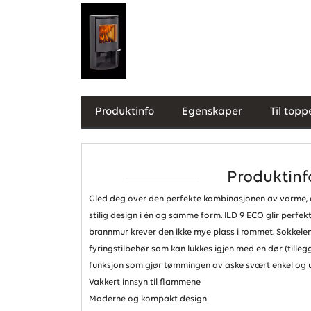
Produktinfo
Egenskaper
Til topp
Produktinf
Gled deg over den perfekte kombinasjonen av varme,
stilig design i én og samme form. ILD 9 ECO glir perfekt 
brannmur krever den ikke mye plass i rommet. Sokkelen
fyringstilbehør som kan lukkes igjen med en dør (tilleg
funksjon som gjør tømmingen av aske svært enkel og u
Vakkert innsyn til flammene
Moderne og kompakt design