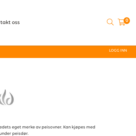
0
takt oss
LOGG INN
tedets eget merke av peisovner. Kan kjøpes med
 under peisdør.