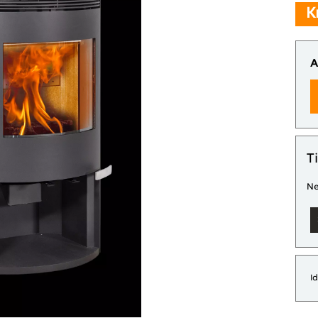
K
A
T
Ne
I