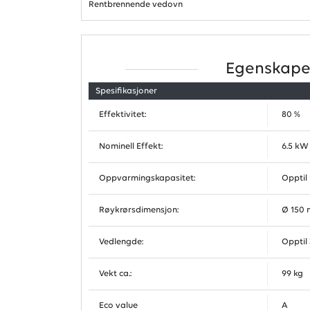
Rentbrennende vedovn
Egenskape
Spesifikasjoner
Effektivitet:
80 %
Nominell Effekt:
6.5 kW
Oppvarmingskapasitet:
Opptil
Røykrørsdimensjon:
Ø 150
Vedlengde:
Opptil
Vekt ca.:
99 kg
Eco value
A