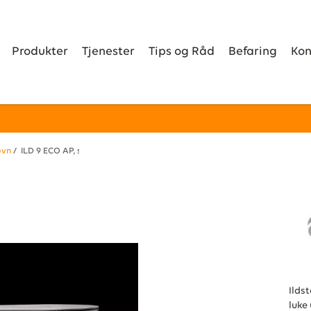
Produkter
Tjenester
Tips og Råd
Befaring
Kon
ovn
/ ILD 9 ECO AP, sort lakk
Ilds
luke