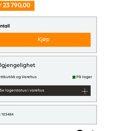
r 23 790,00
ntall
Kjøp
ilgjengelighet
ttbutikk og Varehus
På lager
Se lagerstatus i varehus
d: 103484