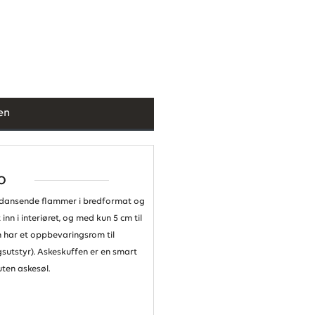
en
o
 dansende flammer i bredformat og
inn i interiøret, og med kun 5 cm til
 har et oppbevaringsrom til
gsutstyr). Askeskuffen er en smart
ten askesøl.