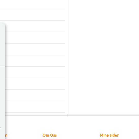
m
sjon
Om Oss
Mine sider